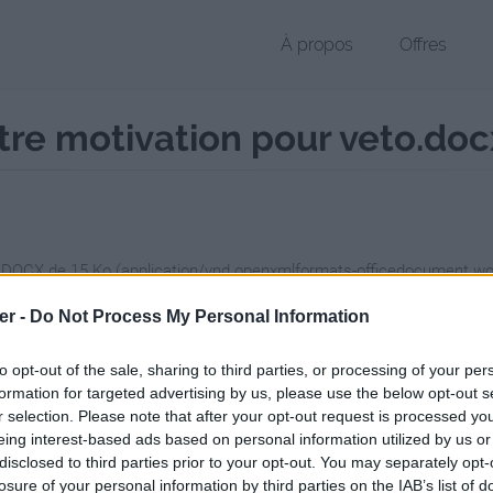
À propos
Offres
re motivation pour veto.doc
r DOCX de 15 Ko (application/vnd.openxmlformats-officedocument.
chier public, envoyé le 13 novembre 2017 à 10:36, depuis l'adresse IP 
er -
Do Not Process My Personal Information
 contient aucun Virus ou Malware connus - Dernière vérification: 3 jo
ente page de téléchargement a été vue 958 fois depuis l'envoi du fic
to opt-out of the sale, sharing to third parties, or processing of your per
formation for targeted advertising by us, please use the below opt-out s
/www.petit-fichier.fr/2017/11/13/vasseur-adeline-lettre-motivation-po
r selection. Please note that after your opt-out request is processed y
eing interest-based ads based on personal information utilized by us or
disclosed to third parties prior to your opt-out. You may separately opt-
R Adeline lettre motivation pour ve
losure of your personal information by third parties on the IAB’s list of