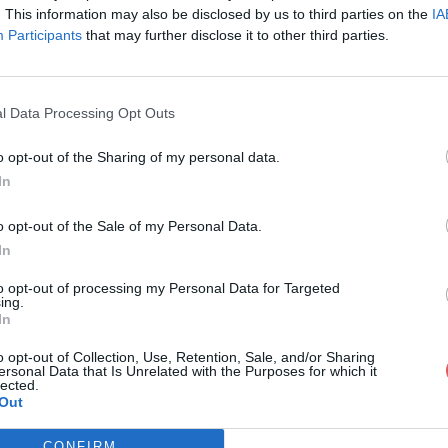
. This information may also be disclosed by us to third parties on the
IA
Participants
that may further disclose it to other third parties.
l Data Processing Opt Outs
o opt-out of the Sharing of my personal data.
In
SSEUR Adeline lettre motivation pou
o opt-out of the Sale of my Personal Data.
In
 lettre motivation pour veto.docx
to opt-out of processing my Personal Data for Targeted
ing.
In
o opt-out of Collection, Use, Retention, Sale, and/or Sharing
ersonal Data that Is Unrelated with the Purposes for which it
lected.
Out
CONFIRM