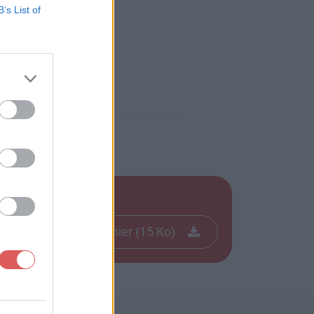
B’s List of
r veto.docx
Télécharger le fichier (15 Ko)