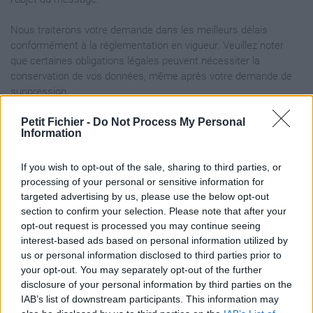
Nous traiterons votre demande dans les meilleurs délais
conformément à la réglementation en vigueur. Veuillez noter
que certaines obligations légales peuvent nécessiter la
conservation de vos données, même après votre demande de
suppression.
Pour toute question supplémentaire ou assistance, vous pouvez
Petit Fichier -
Do Not Process My Personal
Information
également contacter nos responsables de la protection des
données à partir des coordonnées mentionnées dans la section
If you wish to opt-out of the sale, sharing to third parties, or
"Coordonnées du Responsable du traitement des données et du
processing of your personal or sensitive information for
Chargé de la protection de données" de cette Charte de
targeted advertising by us, please use the below opt-out
confidentialité.
section to confirm your selection. Please note that after your
opt-out request is processed you may continue seeing
Cookies
interest-based ads based on personal information utilized by
us or personal information disclosed to third parties prior to
Dans le cadre de notre offre Internet, nous utilisons des
your opt-out. You may separately opt-out of the further
cookies. Ce sont de petits fichiers que votre navigateur crée
disclosure of your personal information by third parties on the
automatiquement et qui sont stockés sur votre périphérique
IAB’s list of downstream participants. This information may
(ordinateur portable, tablette, smartphone, etc.) lorsque vous