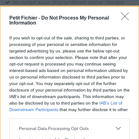
Ne contient aucun Virus ou Malware connus - Dernière
vérification: 3 jours
Petit Fichier -
Do Not Process My Personal
Statistiques
Information
La présente page de téléchargement a été vue 959 fois depuis
l'envoi du fichier
If you wish to opt-out of the sale, sharing to third parties, or
Page de téléchargement
processing of your personal or sensitive information for
https://www.petit-fichier.fr/2017/08/24/les-chroniques-oubliees-
targeted advertising by us, please use the below opt-out
chapitre-2/
section to confirm your selection. Please note that after your
Copier
opt-out request is processed you may continue seeing
interest-based ads based on personal information utilized by
us or personal information disclosed to third parties prior to
Partager le fichier Les
your opt-out. You may separately opt-out of the further
disclosure of your personal information by third parties on the
chroniques oubliées Chapitre
IAB’s list of downstream participants. This information may
2.odt sur le Web et les réseaux
also be disclosed by us to third parties on the
IAB’s List of
Downstream Participants
that may further disclose it to other
sociaux:
third parties.
Personal Data Processing Opt Outs