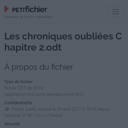
Hébergeur de fichiers indépendant
Les chroniques oubliées C
hapitre 2.odt
À propos du fichier
Type de fichier
Fichier ODT de 33 Ko
(application/vnd.oasis.opendocument.text)
Confidentialité
Fichier public, envoyé le 24 août 2017 à 19:45, depuis
l'adresse IP 90.113.x.x (France)
Sécurité