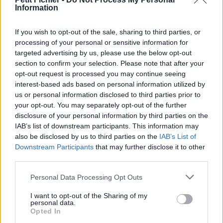
Information
La présente page de téléchargement a été vue 991 fois depuis
l'envoi du fichier
If you wish to opt-out of the sale, sharing to third parties, or
Page de téléchargement
processing of your personal or sensitive information for
https://www.petit-fichier.fr/2017/08/03/maignien-sophie-asv-1/
targeted advertising by us, please use the below opt-out
Copier
section to confirm your selection. Please note that after your
opt-out request is processed you may continue seeing
interest-based ads based on personal information utilized by
Partager le fichier maignien
us or personal information disclosed to third parties prior to
sophie ASV.pdf sur le Web et les
your opt-out. You may separately opt-out of the further
disclosure of your personal information by third parties on the
réseaux sociaux:
IAB’s list of downstream participants. This information may
also be disclosed by us to third parties on the
IAB’s List of
Downstream Participants
that may further disclose it to other
third parties.
Personal Data Processing Opt Outs
I want to opt-out of the Sharing of my
personal data.
Télécharger le fichier maignien s
Opted In