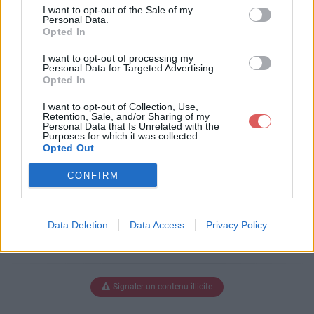
ophie ASV.pdf
I want to opt-out of the Sale of my
Personal Data.
Opted In
I want to opt-out of processing my
Télécharger maignien sophie ASV.
Personal Data for Targeted Advertising.
Opted In
pdf
I want to opt-out of Collection, Use,
Retention, Sale, and/or Sharing of my
Personal Data that Is Unrelated with the
Purposes for which it was collected.
Télécharger le fichier (253 Ko)
Opted Out
CONFIRM
Data Deletion
Data Access
Privacy Policy
Signaler un contenu illicite