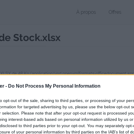
À propos
Offres
de Stock.xlsx
r XLSX de 48 Ko (application/vnd.openxmlformats-officedocument.sp
hier public, envoyé le 12 juillet 2017 à 22:44, depuis l'adresse IP 105
er -
Do Not Process My Personal Information
 contient aucun Virus ou Malware connus - Dernière vérification: hier
ente page de téléchargement a été vue 1016 fois depuis l'envoi du fi
to opt-out of the sale, sharing to third parties, or processing of your per
formation for targeted advertising by us, please use the below opt-out s
/www.petit-fichier.fr/2017/07/12/a03-modele-de-suivi-de-stock/
Copie
r selection. Please note that after your opt-out request is processed y
eing interest-based ads based on personal information utilized by us or
disclosed to third parties prior to your opt-out. You may separately opt-
odele_de-Suivi-de-Stock.xlsx sur le
losure of your personal information by third parties on the IAB’s list of