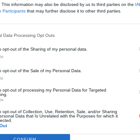
. This information may also be disclosed by us to third parties on the
IA
Participants
that may further disclose it to other third parties.
l Data Processing Opt Outs
o opt-out of the Sharing of my personal data.
In
3 Modele_de-Suivi-de-Stock.xlsx
o opt-out of the Sale of my Personal Data.
In
Suivi-de-Stock.xlsx
to opt-out of processing my Personal Data for Targeted
ing.
In
o opt-out of Collection, Use, Retention, Sale, and/or Sharing
ersonal Data that Is Unrelated with the Purposes for which it
lected.
Out
CONFIRM