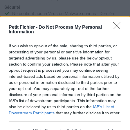
Sécurité
Ne contient aucun Virus ou Malware connus - Dernière
vérification: 2 jours
Petit Fichier -
Do Not Process My Personal
Statistiques
Information
La présente page de téléchargement a été vue 776 fois depuis
l'envoi du fichier
If you wish to opt-out of the sale, sharing to third parties, or
Page de téléchargement
processing of your personal or sensitive information for
https://www.petit-fichier.fr/2017/05/30/reglement-concours-
targeted advertising by us, please use the below opt-out
insta-tds-30-ans-carnet/
section to confirm your selection. Please note that after your
Copier
opt-out request is processed you may continue seeing
interest-based ads based on personal information utilized by
us or personal information disclosed to third parties prior to
Partager le fichier Règlement -
your opt-out. You may separately opt-out of the further
disclosure of your personal information by third parties on the
Concours Insta TDS 30 Ans
IAB’s list of downstream participants. This information may
(Carnet).docx sur le Web et les
also be disclosed by us to third parties on the
IAB’s List of
Downstream Participants
that may further disclose it to other
réseaux sociaux:
third parties.