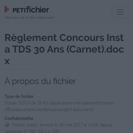
Hébergeur de fichiers indépendant
Règlement Concours Inst
a TDS 30 Ans (Carnet).doc
x
À propos du fichier
Type de fichier
Fichier DOCX de 28 Ko (application/vnd.openxmlformats-
officedocument.wordprocessingml.document)
Confidentialité
Fichier public, envoyé le 30 mai 2017 à 14:39, depuis
l'adresse IP 198.102.x.x (GB)