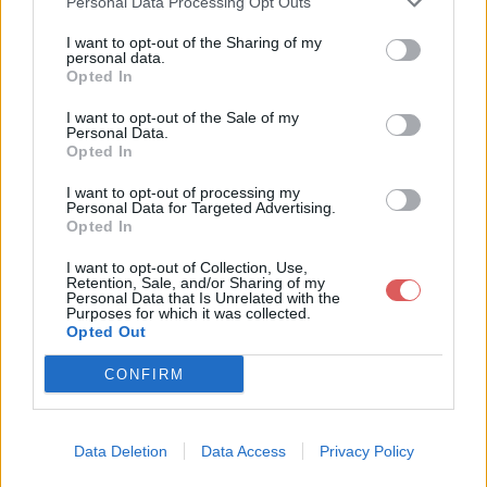
Personal Data Processing Opt Outs
I want to opt-out of the Sharing of my
personal data.
Opted In
I want to opt-out of the Sale of my
Personal Data.
Télécharger le fichier Règlement
Opted In
- Concours Insta TDS 30 Ans (Ca
I want to opt-out of processing my
Personal Data for Targeted Advertising.
rnet).docx
Opted In
I want to opt-out of Collection, Use,
Retention, Sale, and/or Sharing of my
Personal Data that Is Unrelated with the
Télécharger Règlement - Concour
Purposes for which it was collected.
Opted Out
s Insta TDS 30 Ans (Carnet).docx
CONFIRM
Télécharger le fichier (28 Ko)
Data Deletion
Data Access
Privacy Policy