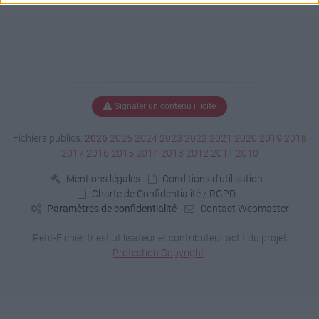
Signaler un contenu illicite
Fichiers publics:
2026
2025
2024
2023
2022
2021
2020
2019
2018
2017
2016
2015
2014
2013
2012
2011
2010
Mentions légales
Conditions d'utilisation
Charte de Confidentialité / RGPD
Paramètres de confidentialité
Contact Webmaster
Petit-Fichier.fr est utilisateur et contributeur actif du projet
Protection Copyright
.