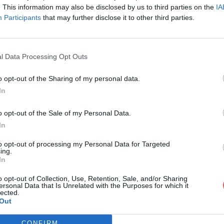
. This information may also be disclosed by us to third parties on the
IA
Participants
that may further disclose it to other third parties.
l Data Processing Opt Outs
o opt-out of the Sharing of my personal data.
In
r et suivre des tickets sur GLPI.docx
o opt-out of the Sale of my Personal Data.
In
des tickets sur GLPI.docx
to opt-out of processing my Personal Data for Targeted
ing.
In
o opt-out of Collection, Use, Retention, Sale, and/or Sharing
ersonal Data that Is Unrelated with the Purposes for which it
lected.
Out
CONFIRM