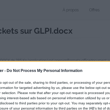
À propos
Offres
ickets sur GLPI.docx
r DOCX de 285 Ko (application/vnd.openxmlformats-officedocument
chier public, envoyé le 24 mai 2017 à 00:56, depuis l'adresse IP 90.93.
er -
Do Not Process My Personal Information
 contient aucun Virus ou Malware connus - Dernière vérification: 02/
ente page de téléchargement a été vue 777 fois depuis l'envoi du fic
to opt-out of the sale, sharing to third parties, or processing of your per
formation for targeted advertising by us, please use the below opt-out s
/www.petit-fichier.fr/2017/05/24/creer-et-suivre-des-tickets-sur-glpi/
r selection. Please note that after your opt-out request is processed y
eing interest-based ads based on personal information utilized by us or
disclosed to third parties prior to your opt-out. You may separately opt-
t suivre des tickets sur GLPI.docx s
losure of your personal information by third parties on the IAB’s list of