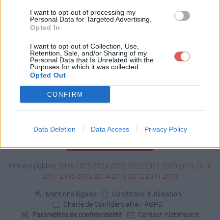
Télécharger motbk.odt
I want to opt-out of processing my
Personal Data for Targeted Advertising.
Opted In
Télécharger le fichier (6 Ko)
I want to opt-out of Collection, Use,
Retention, Sale, and/or Sharing of my
Personal Data that Is Unrelated with the
Purposes for which it was collected.
Opted Out
CONFIRM
Data Deletion
Data Access
Privacy Policy
Signaler un contenu illicite
Fichiers publics:
2026
2025
2024
2023
2022
2021
2020
2019
2018
2017
2016
2015
2014
2013
2012
2011
2010
Mentions légales
Conditions d'utilisation
Charte de Confidentialité / RGPD
Paramètres de confidentialité
Contact Webmaster