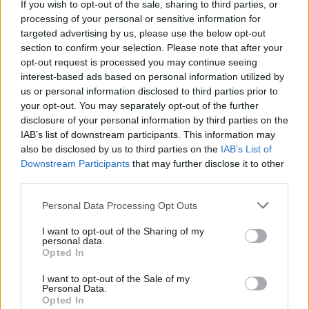
If you wish to opt-out of the sale, sharing to third parties, or
La présente page de téléchargement a été vue 792 fois depuis
processing of your personal or sensitive information for
l'envoi du fichier
targeted advertising by us, please use the below opt-out
section to confirm your selection. Please note that after your
Page de téléchargement
opt-out request is processed you may continue seeing
https://www.petit-fichier.fr/2017/05/08/motbk/
Copier
interest-based ads based on personal information utilized by
us or personal information disclosed to third parties prior to
your opt-out. You may separately opt-out of the further
Partager le fichier motbk.odt sur
disclosure of your personal information by third parties on the
le Web et les réseaux sociaux:
IAB’s list of downstream participants. This information may
also be disclosed by us to third parties on the
IAB’s List of
Downstream Participants
that may further disclose it to other
third parties.
Personal Data Processing Opt Outs
I want to opt-out of the Sharing of my
personal data.
Télécharger le fichier motbk.odt
Opted In
I want to opt-out of the Sale of my
Personal Data.
Opted In