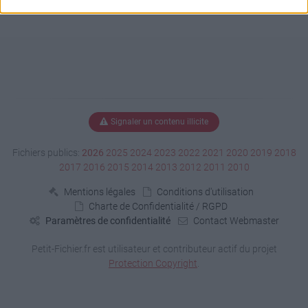
Signaler un contenu illicite
Fichiers publics:
2026
2025
2024
2023
2022
2021
2020
2019
2018
2017
2016
2015
2014
2013
2012
2011
2010
Mentions légales
Conditions d'utilisation
Charte de Confidentialité / RGPD
Paramètres de confidentialité
Contact Webmaster
Petit-Fichier.fr est utilisateur et contributeur actif du projet
Protection Copyright
.