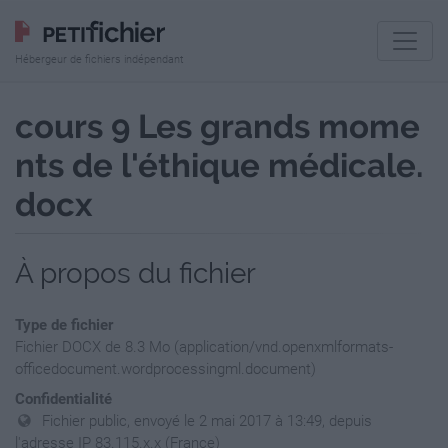
Hébergeur de fichiers indépendant
cours 9 Les grands mome
nts de l'éthique médicale.
docx
À propos du fichier
Type de fichier
Fichier DOCX de 8.3 Mo (application/vnd.openxmlformats-
officedocument.wordprocessingml.document)
Confidentialité
Fichier public, envoyé le 2 mai 2017 à 13:49, depuis
l'adresse IP 83.115.x.x (France)