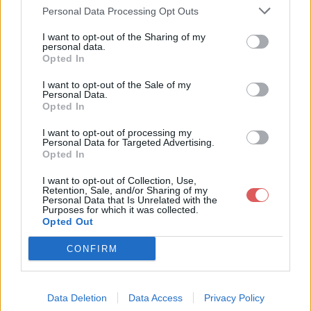
Personal Data Processing Opt Outs
I want to opt-out of the Sharing of my
personal data.
Opted In
I want to opt-out of the Sale of my
Télécharger le fichier cours 9 Le
Personal Data.
Opted In
s grands moments de l'éthique
I want to opt-out of processing my
médicale.docx
Personal Data for Targeted Advertising.
Opted In
I want to opt-out of Collection, Use,
Retention, Sale, and/or Sharing of my
Télécharger cours 9 Les grands m
Personal Data that Is Unrelated with the
Purposes for which it was collected.
oments de l'éthique médicale.doc
Opted Out
x
CONFIRM
Télécharger le fichier (8.3 Mo)
Data Deletion
Data Access
Privacy Policy