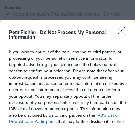
Sécurité
Ne contient aucun Virus ou Malware connus - Dernière
vérification: 02/07
Statistiques
Petit Fichier -
Do Not Process My Personal
La présente page de téléchargement a été vue 727 fois depuis
Information
l'envoi du fichier
Page de téléchargement
If you wish to opt-out of the sale, sharing to third parties, or
processing of your personal or sensitive information for
https://www.petit-fichier.fr/2017/05/02/cours-9-les-grands-
targeted advertising by us, please use the below opt-out
moments-de-l-ethique-medicale/
section to confirm your selection. Please note that after your
Copier
opt-out request is processed you may continue seeing
interest-based ads based on personal information utilized by
Partager le fichier cours 9 Les
us or personal information disclosed to third parties prior to
your opt-out. You may separately opt-out of the further
grands moments de l'éthique
disclosure of your personal information by third parties on the
IAB’s list of downstream participants. This information may
médicale.docx sur le Web et les
also be disclosed by us to third parties on the
IAB’s List of
réseaux sociaux:
Downstream Participants
that may further disclose it to other
third parties.