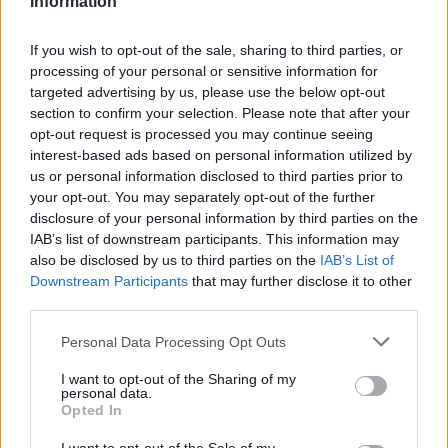
Information
La présente page de téléchargement a été vue 38455 fois
depuis l'envoi du fichier
If you wish to opt-out of the sale, sharing to third parties, or
processing of your personal or sensitive information for
Page de téléchargement
targeted advertising by us, please use the below opt-out
https://www.petit-fichier.fr/2014/02/07/objectifs-sociaux/
section to confirm your selection. Please note that after your
Copier
opt-out request is processed you may continue seeing
interest-based ads based on personal information utilized by
Partager le fichier
us or personal information disclosed to third parties prior to
your opt-out. You may separately opt-out of the further
objectifs_sociaux.pdf sur le Web
disclosure of your personal information by third parties on the
IAB’s list of downstream participants. This information may
et les réseaux sociaux:
also be disclosed by us to third parties on the
IAB’s List of
Downstream Participants
that may further disclose it to other
third parties.
Personal Data Processing Opt Outs
I want to opt-out of the Sharing of my
personal data.
Opted In
Télécharger le fichier objectifs_s