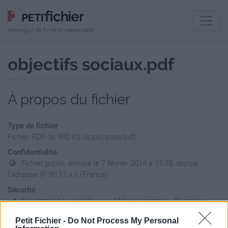
Hébergeur de fichiers indépendant
objectifs sociaux.pdf
À propos du fichier
Type de fichier
Fichier PDF de 992 Ko (application/pdf)
Confidentialité
Fichier public, envoyé le 7 février 2014 à 15:03, depuis
l'adresse IP 90.12.x.x (France)
Sécurité
Ne contient aucun Virus ou Malware connus - Dernière
vérification: 02/07
Petit Fichier -
Do Not Process My Personal
Statistiques