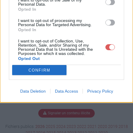
I want to opt-out of the Sale of my
ociaux.pdf
Personal Data.
Opted In
I want to opt-out of processing my
Personal Data for Targeted Advertising.
Télécharger objectifs_sociaux.pdf
Opted In
I want to opt-out of Collection, Use,
Retention, Sale, and/or Sharing of my
Personal Data that Is Unrelated with the
Télécharger le fichier (992 Ko)
Purposes for which it was collected.
Opted Out
CONFIRM
Data Deletion
Data Access
Privacy Policy
Signaler un contenu illicite
Fichiers publics:
2026
2025
2024
2023
2022
2021
2020
2019
2018
2017
2016
2015
2014
2013
2012
2011
2010