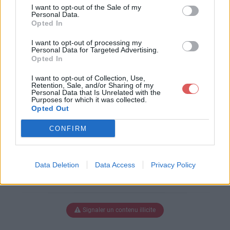
E EN 2012.pdf
I want to opt-out of the Sale of my
Personal Data.
Opted In
I want to opt-out of processing my
Télécharger STRATEGIE EN 2012.
Personal Data for Targeted Advertising.
Opted In
pdf
I want to opt-out of Collection, Use,
Retention, Sale, and/or Sharing of my
Personal Data that Is Unrelated with the
Purposes for which it was collected.
Télécharger le fichier (2.1 Mo)
Opted Out
CONFIRM
Data Deletion
Data Access
Privacy Policy
Signaler un contenu illicite