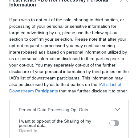
Information
La présente page de téléchargement a été vue 1347 fois depuis
l'envoi du fichier
If you wish to opt-out of the sale, sharing to third parties, or
Page de téléchargement
processing of your personal or sensitive information for
https://www.petit-fichier.fr/2013/02/23/strategie-en-2012/
targeted advertising by us, please use the below opt-out
Copier
section to confirm your selection. Please note that after your
opt-out request is processed you may continue seeing
interest-based ads based on personal information utilized by
Partager le fichier STRATEGIE
us or personal information disclosed to third parties prior to
EN 2012.pdf sur le Web et les
your opt-out. You may separately opt-out of the further
disclosure of your personal information by third parties on the
réseaux sociaux:
IAB’s list of downstream participants. This information may
also be disclosed by us to third parties on the
IAB’s List of
Downstream Participants
that may further disclose it to other
third parties.
Personal Data Processing Opt Outs
I want to opt-out of the Sharing of my
personal data.
Télécharger le fichier STRATEGI
Opted In