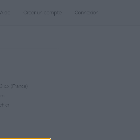
Aide
Créer un compte
Connexion
13.x.x (France)
urs
chier