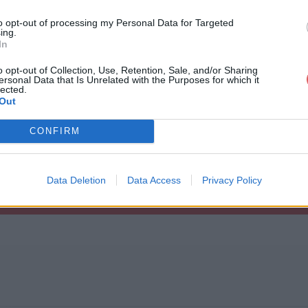
to opt-out of processing my Personal Data for Targeted
ing.
In
o opt-out of Collection, Use, Retention, Sale, and/or Sharing
ersonal Data that Is Unrelated with the Purposes for which it
ide.xml
lected.
Out
CONFIRM
Data Deletion
Data Access
Privacy Policy