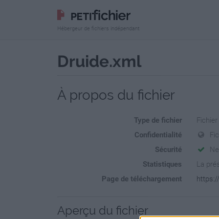
Hébergeur de fichiers indépendant
Druide.xml
À propos du fichier
Type de fichier
Fichie
Confidentialité
Fi
Sécurité
Ne
Statistiques
La prés
Page de téléchargement
https:/
Aperçu du fichier