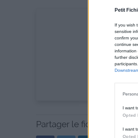
Petit Fichi
If you wish 
sensitive in
confirm you
continue se
information 
further disc
participants
Downstream 
Persona
I want t
Opted 
Partager le fichier Druide
I want t
Opted 