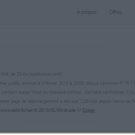
À propos
Offres
r XML de 25 Ko (application/xml)
chier public, envoyé le 9 février 2013 à 22:05, depuis l'adresse IP 78.1
 contient aucun Virus ou Malware connus - Dernière vérification: 2 jo
ente page de téléchargement a été vue 1228 fois depuis l'envoi du fi
/www.petit-fichier.fr/2013/02/09/druide-1/
Copier