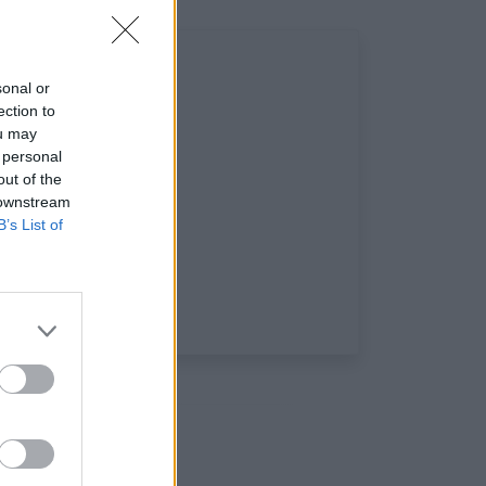
sonal or
ection to
ou may
 personal
out of the
 downstream
B’s List of
ux: