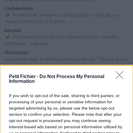
Confidentialité
Fichier public, envoyé le 2 octobre 2012 à 18:04, depuis
l'adresse IP 89.159.x.x (France)
Sécurité
Ne contient aucun Virus ou Malware connus - Dernière
vérification: 14 heures
Statistiques
La présente page de téléchargement a été vue 1740 fois depuis
l'envoi du fichier
Page de téléchargement
Petit Fichier -
Do Not Process My Personal
https://www.petit-fichier.fr/2012/10/02/cours3-bts-sio1-les-
Information
principes-fondamentaux-du-dr/
Copier
If you wish to opt-out of the sale, sharing to third parties, or
processing of your personal or sensitive information for
targeted advertising by us, please use the below opt-out
Partager le fichier COURS3 BTS
section to confirm your selection. Please note that after your
opt-out request is processed you may continue seeing
SIO1 - LES PRINCIPES
interest-based ads based on personal information utilized by
us or personal information disclosed to third parties prior to