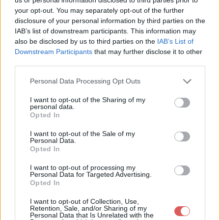
FONDAMENTAUX DU DROIT ET
your opt-out. You may separately opt-out of the further
LEUR APPLICATION AU
disclosure of your personal information by third parties on the
SECTEUR DE L'INFORMATIQUE
IAB’s list of downstream participants. This information may
also be disclosed by us to third parties on the
IAB’s List of
(1).docx sur le Web et les
Downstream Participants
that may further disclose it to other
third parties.
réseaux sociaux:
Personal Data Processing Opt Outs
I want to opt-out of the Sharing of my
personal data.
Opted In
I want to opt-out of the Sale of my
Personal Data.
Opted In
Télécharger le fichier COURS3 B
TS SIO1 - LES PRINCIPES FOND
I want to opt-out of processing my
Personal Data for Targeted Advertising.
AMENTAUX DU DROIT ET LEUR
Opted In
APPLICATION AU SECTEUR DE
I want to opt-out of Collection, Use,
Retention, Sale, and/or Sharing of my
L'INFORMATIQUE (1).docx
Personal Data that Is Unrelated with the