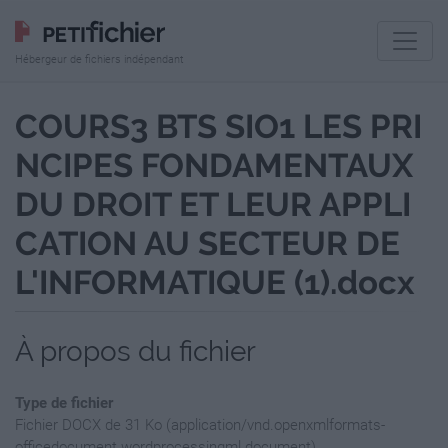
Hébergeur de fichiers indépendant
COURS3 BTS SIO1 LES PRI
NCIPES FONDAMENTAUX
DU DROIT ET LEUR APPLI
CATION AU SECTEUR DE
L'INFORMATIQUE (1).docx
À propos du fichier
Type de fichier
Fichier DOCX de 31 Ko (application/vnd.openxmlformats-
officedocument.wordprocessingml.document)