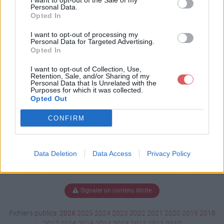
I want to opt-out of the Sale of my
odt
Personal Data.
Opted In
I want to opt-out of processing my
Personal Data for Targeted Advertising.
Télécharger formulaire.odt
Opted In
I want to opt-out of Collection, Use,
Retention, Sale, and/or Sharing of my
Personal Data that Is Unrelated with the
Télécharger le fichier (19 Ko)
Purposes for which it was collected.
Opted Out
CONFIRM
Data Deletion
Data Access
Privacy Policy
Signaler un contenu illicite
Fichiers publics:
2026
2025
2024
2023
2022
2021
2020
2019
2018
2017
2016
2015
2014
2013
2012
2011
2010