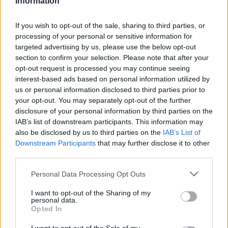
Information
Statistiques
La présente page de téléchargement a été vue 1570 fois depuis
If you wish to opt-out of the sale, sharing to third parties, or
l'envoi du fichier
processing of your personal or sensitive information for
targeted advertising by us, please use the below opt-out
Page de téléchargement
section to confirm your selection. Please note that after your
https://www.petit-fichier.fr/2011/08/09/formulaire-1/
Copier
opt-out request is processed you may continue seeing
interest-based ads based on personal information utilized by
Partager le fichier formulaire.odt
us or personal information disclosed to third parties prior to
your opt-out. You may separately opt-out of the further
sur le Web et les réseaux
disclosure of your personal information by third parties on the
IAB’s list of downstream participants. This information may
sociaux:
also be disclosed by us to third parties on the
IAB’s List of
Downstream Participants
that may further disclose it to other
third parties.
Personal Data Processing Opt Outs
I want to opt-out of the Sharing of my
personal data.
Opted In
Télécharger le fichier formulaire.