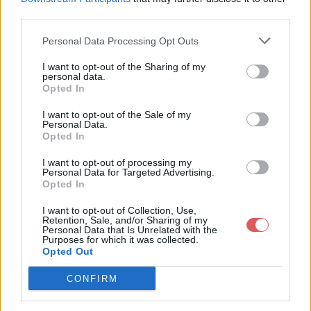
third parties.
Personal Data Processing Opt Outs
I want to opt-out of the Sharing of my
personal data.
Partager le fichier bannk.html sur
Opted In
le Web et les réseaux sociaux:
I want to opt-out of the Sale of my
Personal Data.
Opted In
I want to opt-out of processing my
Personal Data for Targeted Advertising.
Opted In
I want to opt-out of Collection, Use,
Retention, Sale, and/or Sharing of my
Personal Data that Is Unrelated with the
Télécharger le fichier bannk.html
Purposes for which it was collected.
Opted Out
CONFIRM
Télécharger bannk.html