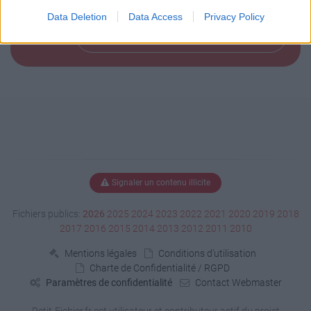
Data Deletion
Data Access
Privacy Policy
Télécharger le fichier (2 Ko)
Signaler un contenu illicite
Fichiers publics:
2026
2025
2024
2023
2022
2021
2020
2019
2018
2017
2016
2015
2014
2013
2012
2011
2010
Mentions légales
Conditions d'utilisation
Charte de Confidentialité / RGPD
Paramètres de confidentialité
Contact Webmaster