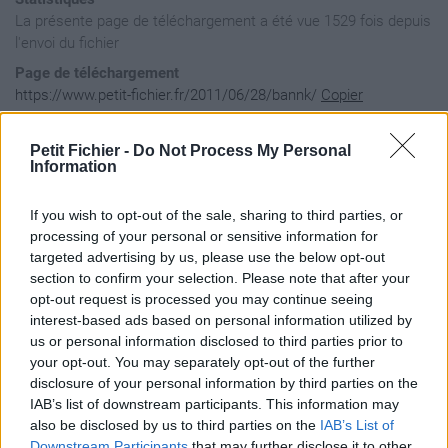
La présente page de téléchargement a été vue 1529 fois depuis
l'envoi du fichier
Page de téléchargement
https://www.petit-fichier.fr/2011/06/28/bannk/
Copier
Petit Fichier -
Do Not Process My Personal
Aperçu du fichier
Information
If you wish to opt-out of the sale, sharing to third parties, or
processing of your personal or sensitive information for
targeted advertising by us, please use the below opt-out
section to confirm your selection. Please note that after your
opt-out request is processed you may continue seeing
interest-based ads based on personal information utilized by
us or personal information disclosed to third parties prior to
your opt-out. You may separately opt-out of the further
disclosure of your personal information by third parties on the
IAB’s list of downstream participants. This information may
also be disclosed by us to third parties on the
IAB’s List of
Downstream Participants
that may further disclose it to other