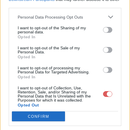
third parties.
Personal Data Processing Opt Outs
I want to opt-out of the Sharing of my
personal data.
Partager le fichier jeunes.htm sur
Opted In
le Web et les réseaux sociaux:
I want to opt-out of the Sale of my
Personal Data.
Opted In
I want to opt-out of processing my
Personal Data for Targeted Advertising.
Opted In
I want to opt-out of Collection, Use,
Retention, Sale, and/or Sharing of my
Personal Data that Is Unrelated with the
Télécharger le fichier jeunes.htm
Purposes for which it was collected.
Opted Out
CONFIRM
Télécharger jeunes.htm