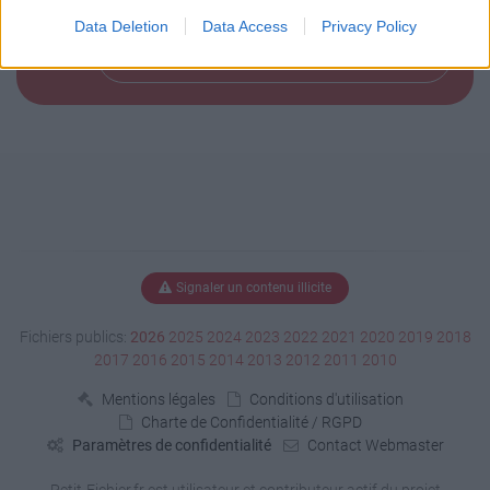
Data Deletion
Data Access
Privacy Policy
Télécharger le fichier (725 Ko)
Signaler un contenu illicite
Fichiers publics:
2026
2025
2024
2023
2022
2021
2020
2019
2018
2017
2016
2015
2014
2013
2012
2011
2010
Mentions légales
Conditions d'utilisation
Charte de Confidentialité / RGPD
Paramètres de confidentialité
Contact Webmaster