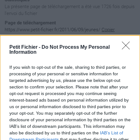
La présente page de téléchargement a été vue 1726 fois depuis
l'envoi du fichier
Page de téléchargement
https://www.petit-fichier.fr/2011/06/09/jeunes/
Copier
Petit Fichier -
Do Not Process My Personal
Aperçu du fichier
Information
If you wish to opt-out of the sale, sharing to third parties, or
processing of your personal or sensitive information for
targeted advertising by us, please use the below opt-out
section to confirm your selection. Please note that after your
opt-out request is processed you may continue seeing
interest-based ads based on personal information utilized by
us or personal information disclosed to third parties prior to
your opt-out. You may separately opt-out of the further
disclosure of your personal information by third parties on the
IAB’s list of downstream participants. This information may
also be disclosed by us to third parties on the
IAB’s List of
Downstream Participants
that may further disclose it to other