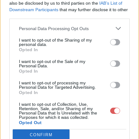
also be disclosed by us to third parties on the
IAB’s List of
Downstream Participants
that may further disclose it to other
third parties.
Personal Data Processing Opt Outs
Partager le fichier
I want to opt-out of the Sharing of my
personal data.
progjuinfemmes.htm sur le Web
Opted In
et les réseaux sociaux:
I want to opt-out of the Sale of my
Personal Data.
Opted In
I want to opt-out of processing my
Personal Data for Targeted Advertising.
Opted In
I want to opt-out of Collection, Use,
Retention, Sale, and/or Sharing of my
Personal Data that Is Unrelated with the
Télécharger le fichier progjuinfe
Purposes for which it was collected.
Opted Out
mmes.htm
CONFIRM