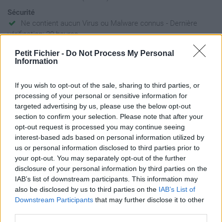
Sécurité
Ne contient aucun Virus ou Malware connus - Dernière
vérification: 20 heures
Statistiques
Petit Fichier -
Do Not Process My Personal
La présente page de téléchargement a été vue 1128 fois depuis
Information
l'envoi du fichier
Page de téléchargement
If you wish to opt-out of the sale, sharing to third parties, or
processing of your personal or sensitive information for
https://www.petit-fichier.fr/2011/03/02/a-completer-du-07-mars-
targeted advertising by us, please use the below opt-out
2011-au-11-mars-2011-gpe-7a/
section to confirm your selection. Please note that after your
Copier
opt-out request is processed you may continue seeing
interest-based ads based on personal information utilized by
Partager le fichier A
us or personal information disclosed to third parties prior to
your opt-out. You may separately opt-out of the further
COMPLETER Du 07 Mars 2011
disclosure of your personal information by third parties on the
IAB’s list of downstream participants. This information may
au 11 Mars 2011 Gpe 7a.docx sur
also be disclosed by us to third parties on the
IAB’s List of
le Web et les réseaux sociaux:
Downstream Participants
that may further disclose it to other
third parties.