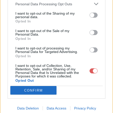
Personal Data Processing Opt Outs
I want to opt-out of the Sharing of my
personal data.
Opted In
I want to opt-out of the Sale of my
Télécharger le fichier A COMPLE
Personal Data.
Opted In
TER Du 07 Mars 2011 au 11 Mars
I want to opt-out of processing my
2011 Gpe 7a.docx
Personal Data for Targeted Advertising.
Opted In
I want to opt-out of Collection, Use,
Retention, Sale, and/or Sharing of my
Télécharger A COMPLETER Du 07
Personal Data that Is Unrelated with the
Purposes for which it was collected.
Mars 2011 au 11 Mars 2011 Gpe 7a.
Opted Out
docx
CONFIRM
Télécharger le fichier (16 Ko)
Data Deletion
Data Access
Privacy Policy