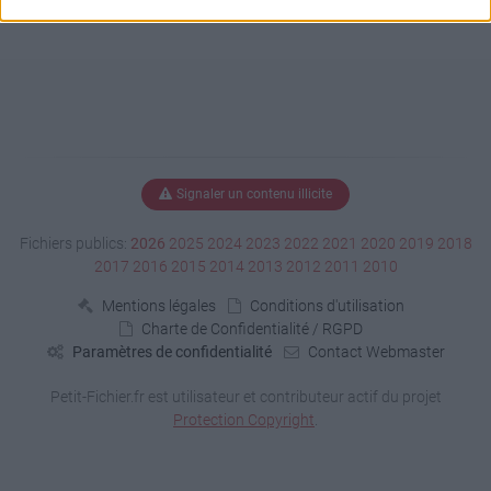
Signaler un contenu illicite
Fichiers publics:
2026
2025
2024
2023
2022
2021
2020
2019
2018
2017
2016
2015
2014
2013
2012
2011
2010
Mentions légales
Conditions d'utilisation
Charte de Confidentialité / RGPD
Paramètres de confidentialité
Contact Webmaster
Petit-Fichier.fr est utilisateur et contributeur actif du projet
Protection Copyright
.