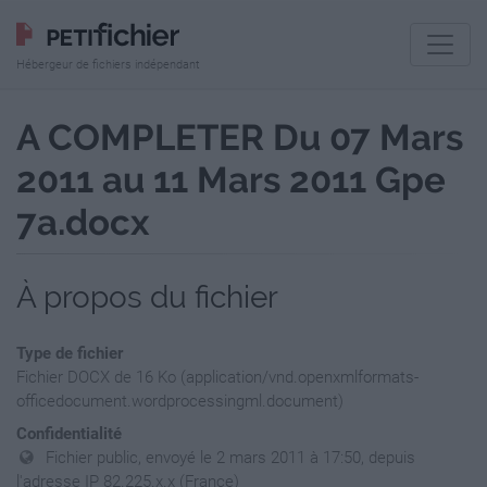
Hébergeur de fichiers indépendant
A COMPLETER Du 07 Mars
2011 au 11 Mars 2011 Gpe
7a.docx
À propos du fichier
Type de fichier
Fichier DOCX de 16 Ko (application/vnd.openxmlformats-
officedocument.wordprocessingml.document)
Confidentialité
Fichier public, envoyé le 2 mars 2011 à 17:50, depuis
l'adresse IP 82.225.x.x (France)