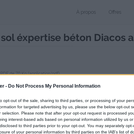
À propos
Offres
 sol éxpertise béton Diacos a
 PDF de 70 Ko (application/pdf)
hier public, envoyé le 19 janvier 2011 à 14:04, depuis l'adresse IP 41.1
er -
Do Not Process My Personal Information
 contient aucun Virus ou Malware connus - Dernière vérification: 3 jo
ente page de téléchargement a été vue 2369 fois depuis l'envoi du fi
to opt-out of the sale, sharing to third parties, or processing of your per
formation for targeted advertising by us, please use the below opt-out s
/www.petit-fichier.fr/2011/01/19/laboratoire-etude-de-sol-expertise-be
r selection. Please note that after your opt-out request is processed y
eing interest-based ads based on personal information utilized by us or
disclosed to third parties prior to your opt-out. You may separately opt-
oire étude de sol -éxpertise béton -
losure of your personal information by third parties on the IAB’s list of