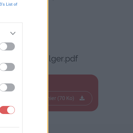
B’s List of
on - Diacos -alger.pdf
.pdf
Télécharger le fichier (70 Ko)