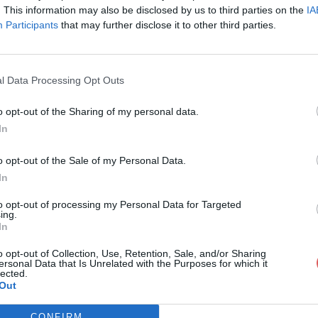
x:
. This information may also be disclosed by us to third parties on the
IA
Participants
that may further disclose it to other third parties.
l Data Processing Opt Outs
o opt-out of the Sharing of my personal data.
In
oratoire étude de sol -éxpertise bét
o opt-out of the Sale of my Personal Data.
In
e de sol -éxpertise béton - Diacos -alger
to opt-out of processing my Personal Data for Targeted
ing.
In
o opt-out of Collection, Use, Retention, Sale, and/or Sharing
ersonal Data that Is Unrelated with the Purposes for which it
lected.
Out
CONFIRM