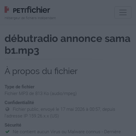
Hébergeur de fichiers indépendant
débutradio annonce sama
b1.mp3
À propos du fichier
Type de fichier
Fichier MP3 de 813 Ko (audio/mpeg)
Confidentialité
Fichier public, envoyé le 17 mai 2026 à 00:57, depuis
l'adresse IP 159.26.x.x (US)
Sécurité
Ne contient aucun Virus ou Malware connus - Dernière