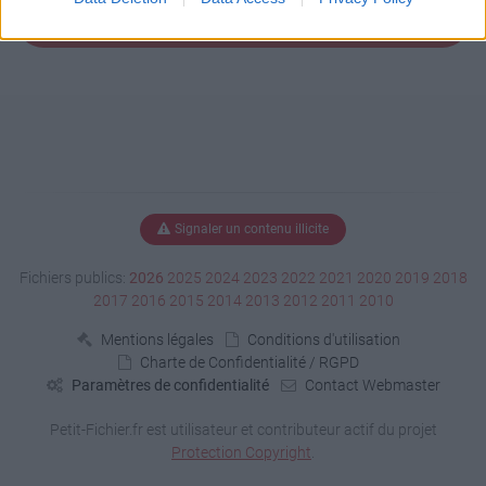
Signaler un contenu illicite
Fichiers publics:
2026
2025
2024
2023
2022
2021
2020
2019
2018
2017
2016
2015
2014
2013
2012
2011
2010
Mentions légales
Conditions d'utilisation
Charte de Confidentialité / RGPD
Paramètres de confidentialité
Contact Webmaster
Petit-Fichier.fr est utilisateur et contributeur actif du projet
Protection Copyright
.