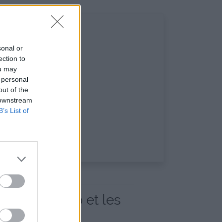
sonal or
ection to
ou may
 personal
out of the
 downstream
B’s List of
k sur le Web et les