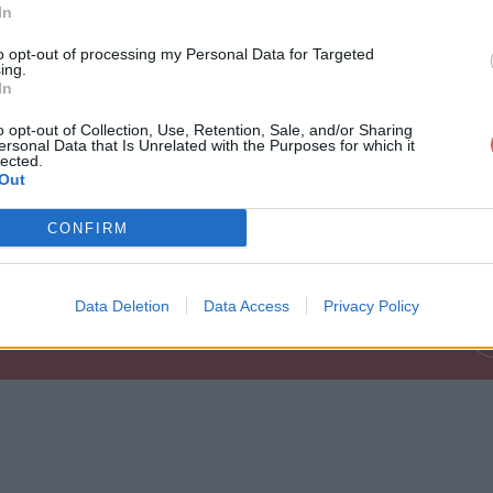
In
to opt-out of processing my Personal Data for Targeted
ing.
In
o opt-out of Collection, Use, Retention, Sale, and/or Sharing
ersonal Data that Is Unrelated with the Purposes for which it
lected.
TV Pro-v8.2.0_build_4145-Mod-x86_6
Out
CONFIRM
0_build_4145-Mod-x86_64.apk
Data Deletion
Data Access
Privacy Policy