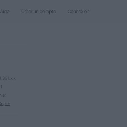
Aide
Créer un compte
Connexion
1.861.x.x
01
hier
Copier