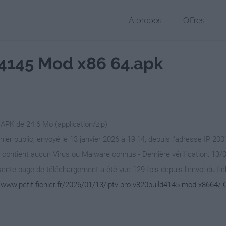
À propos
Offres
d 4145 Mod x86 64.apk
 APK de 24.6 Mo (application/zip)
chier public, envoyé le 13 janvier 2026 à 19:14, depuis l'adresse IP 200
 contient aucun Virus ou Malware connus - Dernière vérification: 13/
ente page de téléchargement a été vue 129 fois depuis l'envoi du fic
//www.petit-fichier.fr/2026/01/13/iptv-pro-v820build4145-mod-x8664/