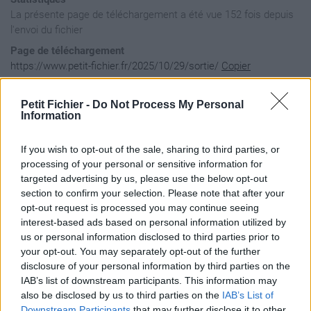
La présente page de téléchargement a été vue 152 fois depuis
l'envoi du fichier
Page de téléchargement
https://www.petit-fichier.fr/2025/10/29/sortie/
Copier
Petit Fichier -
Do Not Process My Personal
Aperçu du fichier
Information
If you wish to opt-out of the sale, sharing to third parties, or
processing of your personal or sensitive information for
targeted advertising by us, please use the below opt-out
section to confirm your selection. Please note that after your
opt-out request is processed you may continue seeing
interest-based ads based on personal information utilized by
us or personal information disclosed to third parties prior to
your opt-out. You may separately opt-out of the further
disclosure of your personal information by third parties on the
IAB’s list of downstream participants. This information may
also be disclosed by us to third parties on the
IAB’s List of
Downstream Participants
that may further disclose it to other