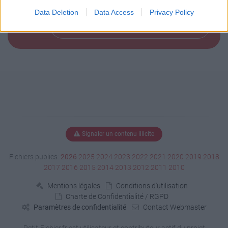
Data Deletion
Data Access
Privacy Policy
Télécharger le fichier (12 Ko)
Signaler un contenu illicite
Fichiers publics:
2026
2025
2024
2023
2022
2021
2020
2019
2018
2017
2016
2015
2014
2013
2012
2011
2010
Mentions légales
Conditions d'utilisation
Charte de Confidentialité / RGPD
Paramètres de confidentialité
Contact Webmaster