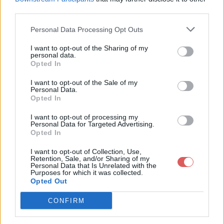
third parties.
Personal Data Processing Opt Outs
I want to opt-out of the Sharing of my
personal data.
Partager le fichier sortie.txt sur le
Opted In
Web et les réseaux sociaux:
I want to opt-out of the Sale of my
Personal Data.
Opted In
I want to opt-out of processing my
Personal Data for Targeted Advertising.
Opted In
I want to opt-out of Collection, Use,
Retention, Sale, and/or Sharing of my
Personal Data that Is Unrelated with the
Télécharger le fichier sortie.txt
Purposes for which it was collected.
Opted Out
CONFIRM
Télécharger sortie.txt