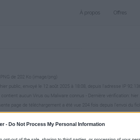
À propos
Offres
r PNG de 202 Ko (image/png)
chier public, envoyé le 12 août 2025 à 18:08, depuis l'adresse IP 92.13
 contient aucun Virus ou Malware connus - Dernière vérification: hier
ente page de téléchargement a été vue 204 fois depuis l'envoi du fic
/www.petit-fichier.fr/2025/08/12/canicule/
Copier
er -
Do Not Process My Personal Information
to opt-out of the sale, sharing to third parties, or processing of your per