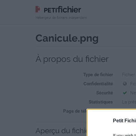
Hébergeur de fichiers indépendant
Canicule.png
À propos du fichier
Type de fichier
Fichie
Confidentialité
Fi
Sécurité
Ne
Statistiques
La prés
Page de téléchargement
https:/
Petit Fichi
Aperçu du fichier
If you wish 