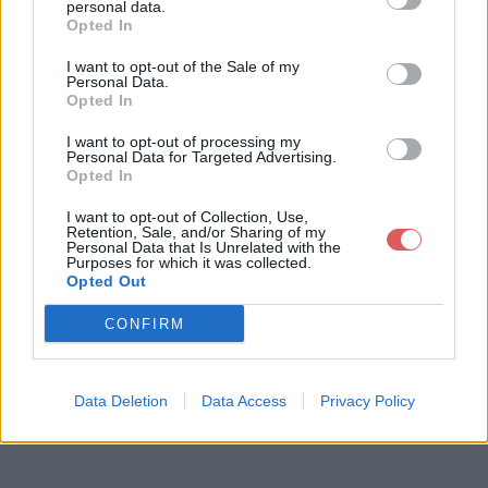
personal data.
Opted In
I want to opt-out of the Sale of my
Télécharger le fichier Prix-Jeune
Personal Data.
Opted In
ssd-Catalogue-2023-2024.pdf
I want to opt-out of processing my
Personal Data for Targeted Advertising.
Opted In
Télécharger Prix-Jeunessd-Catalo
I want to opt-out of Collection, Use,
Retention, Sale, and/or Sharing of my
gue-2023-2024.pdf
Personal Data that Is Unrelated with the
Purposes for which it was collected.
Opted Out
Télécharger le fichier (113 Ko)
CONFIRM
Data Deletion
Data Access
Privacy Policy