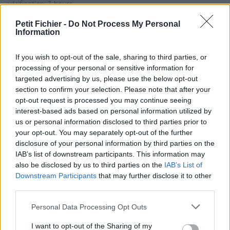
vérification: 1 heure
Statistiques
Petit Fichier -
Do Not Process My Personal
La présente page de téléchargement a été vue 144 fois depuis
Information
l'envoi du fichier
Page de téléchargement
If you wish to opt-out of the sale, sharing to third parties, or
processing of your personal or sensitive information for
https://www.petit-fichier.fr/2025/07/15/prix-jeunessd-catalogue-
targeted advertising by us, please use the below opt-out
2023-2024/
section to confirm your selection. Please note that after your
Copier
opt-out request is processed you may continue seeing
interest-based ads based on personal information utilized by
Partager le fichier Prix-
us or personal information disclosed to third parties prior to
your opt-out. You may separately opt-out of the further
Jeunessd-Catalogue-2023-
disclosure of your personal information by third parties on the
IAB’s list of downstream participants. This information may
2024.pdf sur le Web et les
also be disclosed by us to third parties on the
IAB’s List of
réseaux sociaux:
Downstream Participants
that may further disclose it to other
third parties.
Personal Data Processing Opt Outs
I want to opt-out of the Sharing of my