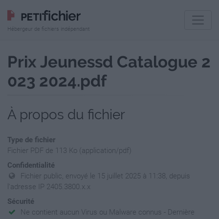
Hébergeur de fichiers indépendant
Prix Jeunessd Catalogue 2
023 2024.pdf
À propos du fichier
Type de fichier
Fichier PDF de 113 Ko (application/pdf)
Confidentialité
Fichier public, envoyé le 15 juillet 2025 à 11:38, depuis
l'adresse IP 2405.3800.x.x
Sécurité
Ne contient aucun Virus ou Malware connus - Dernière