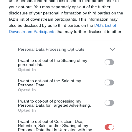
us or personal information disclosed to third parties prior to
your opt-out. You may separately opt-out of the further
disclosure of your personal information by third parties on the
IAB’s list of downstream participants. This information may
also be disclosed by us to third parties on the
IAB’s List of
Downstream Participants
that may further disclose it to other
third parties.
Personal Data Processing Opt Outs
I want to opt-out of the Sharing of my
personal data.
Opted In
I want to opt-out of the Sale of my
Partager le fichier ou-suis-je.jpg
Personal Data.
Opted In
sur le Web et les réseaux
sociaux:
I want to opt-out of processing my
Personal Data for Targeted Advertising.
Opted In
I want to opt-out of Collection, Use,
Retention, Sale, and/or Sharing of my
Personal Data that Is Unrelated with the