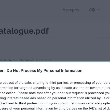
À propos
Offres
atalogue.pdf
 PDF de 6.7 Mo (application/pdf)
chier public, envoyé le 5 avril 2025 à 07:57, depuis l'adresse IP 27.125
er -
Do Not Process My Personal Information
 contient aucun Virus ou Malware connus - Dernière vérification: 02/
ente page de téléchargement a été vue 156 fois depuis l'envoi du fic
to opt-out of the sale, sharing to third parties, or processing of your per
formation for targeted advertising by us, please use the below opt-out s
//www.petit-fichier.fr/2025/04/05/prixeuropa2017catalogue/
Copier
r selection. Please note that after your opt-out request is processed y
eing interest-based ads based on personal information utilized by us or
disclosed to third parties prior to your opt-out. You may separately opt-
_EUROPA_2017_Catalogue.pdf sur le 
losure of your personal information by third parties on the IAB’s list of