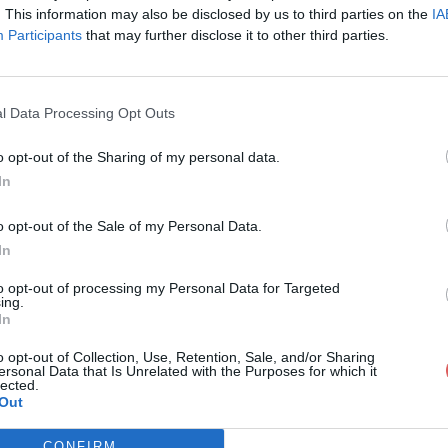
. This information may also be disclosed by us to third parties on the
IA
Participants
that may further disclose it to other third parties.
l Data Processing Opt Outs
o opt-out of the Sharing of my personal data.
In
RIX_EUROPA_2017_Catalogue.pdf
o opt-out of the Sale of my Personal Data.
In
2017_Catalogue.pdf
to opt-out of processing my Personal Data for Targeted
ing.
In
o opt-out of Collection, Use, Retention, Sale, and/or Sharing
ersonal Data that Is Unrelated with the Purposes for which it
lected.
Out
CONFIRM