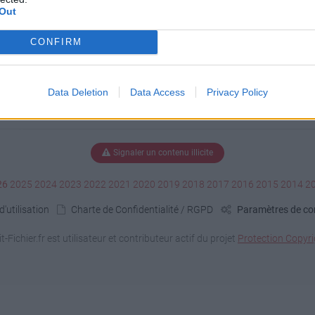
Out
CONFIRM
Data Deletion
Data Access
Privacy Policy
Signaler un contenu illicite
26
2025
2024
2023
2022
2021
2020
2019
2018
2017
2016
2015
2014
2
'utilisation
Charte de Confidentialité / RGPD
Paramètres de con
it-Fichier.fr est utilisateur et contributeur actif du projet
Protection Copyri