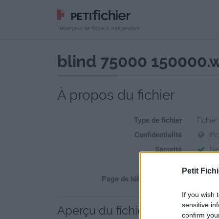
Hébergeur de fichiers indépendant
blind 75000 150000.
À propos du fichier
Type de fichier
Fichie
Confidentialité
Fi
Sécurité
Ne
Statistiques
La prés
Petit Fichi
Page de téléchargement
https:/
If you wish 
sensitive in
Aperçu du fichier
confirm you