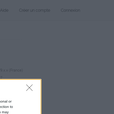
Aide
Créer un compte
Connexion
79.x.x (France)
07
hier
sonal or
ection to
ou may