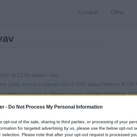
À propos
Offres
wav
r WAV de 2.2 Mo (audio/x-wav)
chier public, envoyé le 4 janvier 2025 à 13:47, depuis l'adresse IP 128.
 contient aucun Virus ou Malware connus - Dernière vérification: 02/
ente page de téléchargement a été vue 157 fois depuis l'envoi du fic
er -
Do Not Process My Personal Information
/www.petit-fichier.fr/2025/01/04/blind-75000---150000/
Copier
to opt-out of the sale, sharing to third parties, or processing of your per
formation for targeted advertising by us, please use the below opt-out s
r selection. Please note that after your opt-out request is processed y