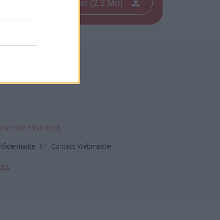
Télécharger le fichier (2.2 Mo)
013
2012
2011
2010
fidentialité
Contact Webmaster
ght
.