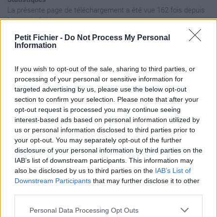
La présente page de téléchargement a été vue 162 fois depuis
l'envoi du fichier
Page de téléchargement
Petit Fichier -
Do Not Process My Personal
Information
https://www.petit-fichier.fr/2025/01/04/blind-34000---68000/
Copier
If you wish to opt-out of the sale, sharing to third parties, or
processing of your personal or sensitive information for
Aperçu du fichier
targeted advertising by us, please use the below opt-out
section to confirm your selection. Please note that after your
opt-out request is processed you may continue seeing
interest-based ads based on personal information utilized by
us or personal information disclosed to third parties prior to
your opt-out. You may separately opt-out of the further
disclosure of your personal information by third parties on the
IAB’s list of downstream participants. This information may
Partager le fichier blind 34000 -
also be disclosed by us to third parties on the
IAB’s List of
68000.wav sur le Web et les
Downstream Participants
that may further disclose it to other
third parties.
réseaux sociaux:
Personal Data Processing Opt Outs