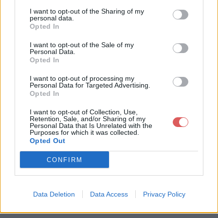
I want to opt-out of the Sharing of my
personal data.
Opted In
I want to opt-out of the Sale of my
Personal Data.
Opted In
Télécharger le fichier blind 3400
I want to opt-out of processing my
0 - 68000.wav
Personal Data for Targeted Advertising.
Opted In
I want to opt-out of Collection, Use,
Retention, Sale, and/or Sharing of my
Télécharger blind 34000 - 68000.
Personal Data that Is Unrelated with the
Purposes for which it was collected.
wav
Opted Out
CONFIRM
Télécharger le fichier (1.5 Mo)
Data Deletion
Data Access
Privacy Policy