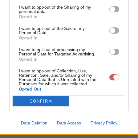
I want to opt-out of the Sharing of my
personal data.
Opted In
I want to opt-out of the Sale of my
Personal Data.
Opted In
Télécharger le fichier blind 3000
I want to opt-out of processing my
- 6000.wav
Personal Data for Targeted Advertising.
Opted In
I want to opt-out of Collection, Use,
Retention, Sale, and/or Sharing of my
Télécharger blind 3000 - 6000.wa
Personal Data that Is Unrelated with the
Purposes for which it was collected.
v
Opted Out
CONFIRM
Télécharger le fichier (1.1 Mo)
Data Deletion
Data Access
Privacy Policy