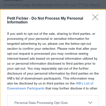
La présente page de téléchargement a été vue 177 fois depuis
l'envoi du fichier
Page de téléchargement
Petit Fichier -
Do Not Process My Personal
Information
https://www.petit-fichier.fr/2025/01/04/blind-3000---6000/
Copier
If you wish to opt-out of the sale, sharing to third parties, or
processing of your personal or sensitive information for
Aperçu du fichier
targeted advertising by us, please use the below opt-out
section to confirm your selection. Please note that after your
opt-out request is processed you may continue seeing
interest-based ads based on personal information utilized by
us or personal information disclosed to third parties prior to
your opt-out. You may separately opt-out of the further
disclosure of your personal information by third parties on the
IAB’s list of downstream participants. This information may
Partager le fichier blind 3000 -
also be disclosed by us to third parties on the
IAB’s List of
6000.wav sur le Web et les
Downstream Participants
that may further disclose it to other
third parties.
réseaux sociaux:
Personal Data Processing Opt Outs