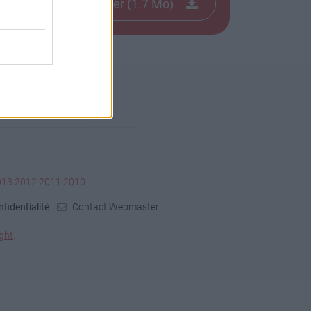
Télécharger le fichier (1.7 Mo)
013
2012
2011
2010
fidentialité
Contact Webmaster
ght
.