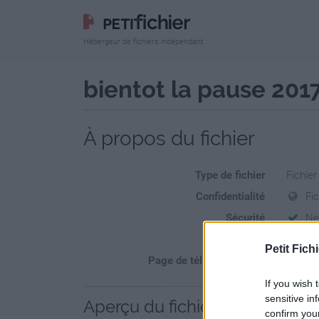
Hébergeur de fichiers indépendant
bientot la pause 201
À propos du fichier
Type de fichier
Fichie
Confidentialité
Fi
Sécurité
Ne
Statistiques
La prés
Petit Fichi
Page de téléchargement
https:/
If you wish 
sensitive in
Aperçu du fichier
confirm you