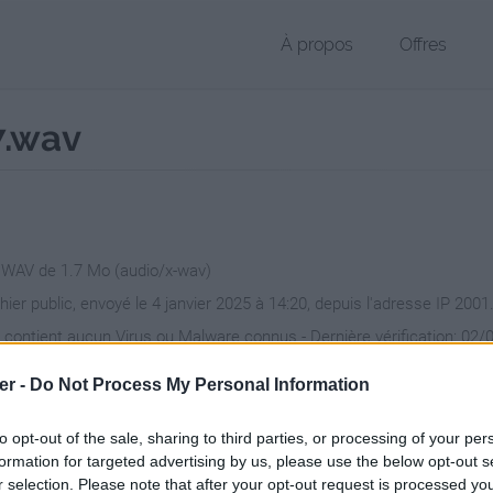
À propos
Offres
7.wav
r WAV de 1.7 Mo (audio/x-wav)
chier public, envoyé le 4 janvier 2025 à 14:20, depuis l'adresse IP 2001
 contient aucun Virus ou Malware connus - Dernière vérification: 02/
ente page de téléchargement a été vue 200 fois depuis l'envoi du fic
er -
Do Not Process My Personal Information
/www.petit-fichier.fr/2025/01/04/bientot-la-pause-2017-1/
Copier
to opt-out of the sale, sharing to third parties, or processing of your per
formation for targeted advertising by us, please use the below opt-out s
r selection. Please note that after your opt-out request is processed y