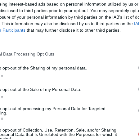
eing interest-based ads based on personal information utilized by us or
disclosed to third parties prior to your opt-out. You may separately opt-
losure of your personal information by third parties on the IAB’s list of
. This information may also be disclosed by us to third parties on the
IA
Participants
that may further disclose it to other third parties.
t la pause 2017.wav sur le Web et le
l Data Processing Opt Outs
o opt-out of the Sharing of my personal data.
In
o opt-out of the Sale of my Personal Data.
In
ntot la pause 2017.wav
to opt-out of processing my Personal Data for Targeted
ing.
In
e 2017.wav
o opt-out of Collection, Use, Retention, Sale, and/or Sharing
ersonal Data that Is Unrelated with the Purposes for which it
lected.