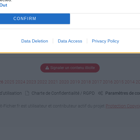
Out
CONFIRM
Data Deletion
Data Access
Privacy Policy
Signaler un contenu illicite
26
2025
2024
2023
2022
2021
2020
2019
2018
2017
2016
2015
2014
2
'utilisation
Charte de Confidentialité / RGPD
Paramètres de con
it-Fichier.fr est utilisateur et contributeur actif du projet
Protection Copyri