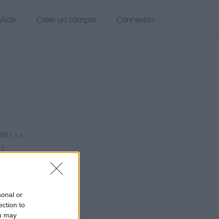
Aide
Créer un compte
Connexion
.861.x.x
07
hier
sonal or
ection to
ou may