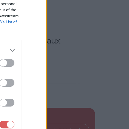
 personal
out of the
 downstream
B’s List of
s réseaux sociaux: