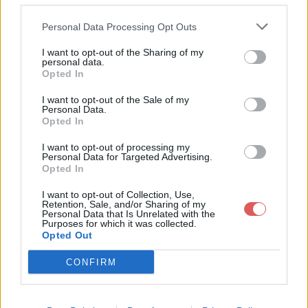
Partager le fichier Ajouter un titre
Personal Data Processing Opt Outs
(4).png sur le Web et les réseaux
I want to opt-out of the Sharing of my
sociaux:
personal data.
Opted In
I want to opt-out of the Sale of my
Personal Data.
Opted In
I want to opt-out of processing my
Personal Data for Targeted Advertising.
Opted In
Télécharger le fichier Ajouter un
I want to opt-out of Collection, Use,
titre (4).png
Retention, Sale, and/or Sharing of my
Personal Data that Is Unrelated with the
Purposes for which it was collected.
Opted Out
CONFIRM
Télécharger Ajouter un titre (4).png