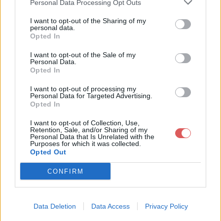
Personal Data Processing Opt Outs
I want to opt-out of the Sharing of my
personal data.
Opted In
Télécharger le fichier 2021 B Atte
I want to opt-out of the Sale of my
Personal Data.
ntion and Love-1-FusionFR-Sag1
Opted In
-2-3-4-GB.pdf
I want to opt-out of processing my
Personal Data for Targeted Advertising.
Opted In
I want to opt-out of Collection, Use,
Télécharger 2021 B Attention and
Retention, Sale, and/or Sharing of my
Personal Data that Is Unrelated with the
Love-1-FusionFR-Sag1-2-3-4-GB.p
Purposes for which it was collected.
Opted Out
df
CONFIRM
Télécharger le fichier (9.2 Mo)
Data Deletion
Data Access
Privacy Policy