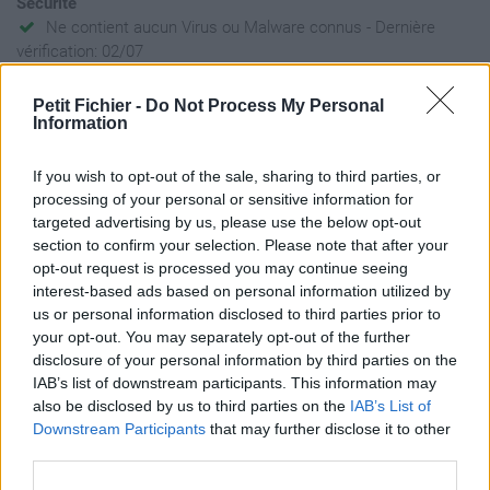
Sécurité
Ne contient aucun Virus ou Malware connus - Dernière
vérification: 02/07
Statistiques
Petit Fichier -
Do Not Process My Personal
La présente page de téléchargement a été vue 210 fois depuis
Information
l'envoi du fichier
Page de téléchargement
If you wish to opt-out of the sale, sharing to third parties, or
https://www.petit-fichier.fr/2023/12/09/2021-b-attention-and-
processing of your personal or sensitive information for
love-1-fusionfr-sag1-2-3-4-gb/
targeted advertising by us, please use the below opt-out
Copier
section to confirm your selection. Please note that after your
opt-out request is processed you may continue seeing
interest-based ads based on personal information utilized by
Partager le fichier 2021 B
us or personal information disclosed to third parties prior to
your opt-out. You may separately opt-out of the further
Attention and Love-1-FusionFR-
disclosure of your personal information by third parties on the
Sag1-2-3-4-GB.pdf sur le Web et
IAB’s list of downstream participants. This information may
also be disclosed by us to third parties on the
IAB’s List of
les réseaux sociaux:
Downstream Participants
that may further disclose it to other
third parties.