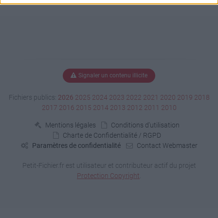
Signaler un contenu illicite
Fichiers publics:
2026
2025
2024
2023
2022
2021
2020
2019
2018
2017
2016
2015
2014
2013
2012
2011
2010
Mentions légales
Conditions d'utilisation
Charte de Confidentialité / RGPD
Paramètres de confidentialité
Contact Webmaster
Petit-Fichier.fr est utilisateur et contributeur actif du projet
Protection Copyright
.