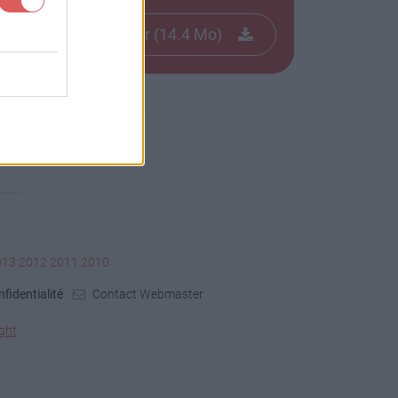
Télécharger le fichier (14.4 Mo)
013
2012
2011
2010
fidentialité
Contact Webmaster
ght
.