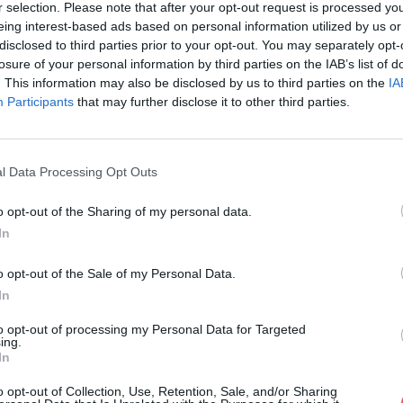
r selection. Please note that after your opt-out request is processed y
eing interest-based ads based on personal information utilized by us or
disclosed to third parties prior to your opt-out. You may separately opt-
losure of your personal information by third parties on the IAB’s list of
. This information may also be disclosed by us to third parties on the
IA
Participants
that may further disclose it to other third parties.
ge-medieval-1h-ambiance-jdr.mp3 sur
l Data Processing Opt Outs
o opt-out of the Sharing of my personal data.
In
o opt-out of the Sale of my Personal Data.
In
llage-medieval-1h-ambiance-jdr.mp3
to opt-out of processing my Personal Data for Targeted
ing.
In
al-1h-ambiance-jdr.mp3
o opt-out of Collection, Use, Retention, Sale, and/or Sharing