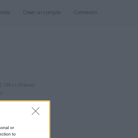
Aide
Créer un compte
Connexion
2.139.x.x (France)
07
hier
pier
sonal or
ection to