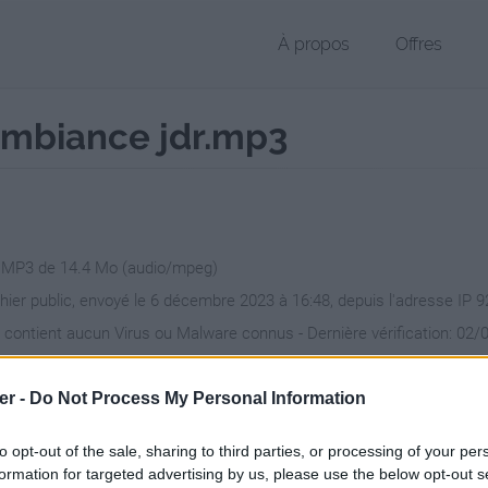
À propos
Offres
ambiance jdr.mp3
r MP3 de 14.4 Mo (audio/mpeg)
chier public, envoyé le 6 décembre 2023 à 16:48, depuis l'adresse IP 9
 contient aucun Virus ou Malware connus - Dernière vérification: 02/
ente page de téléchargement a été vue 209 fois depuis l'envoi du fic
er -
/www.petit-fichier.fr/2023/12/06/village-medieval-1h-ambiance-jdr/
Do Not Process My Personal Information
Co
to opt-out of the sale, sharing to third parties, or processing of your per
formation for targeted advertising by us, please use the below opt-out s