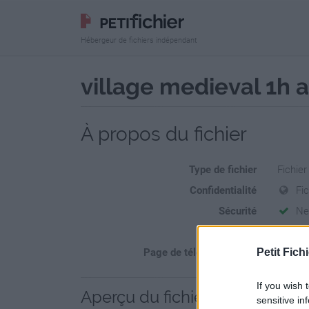
Hébergeur de fichiers indépendant
village medieval 1h 
À propos du fichier
Type de fichier
Fichie
Confidentialité
Fi
Sécurité
Ne
Statistiques
La prés
Page de téléchargement
Petit Fichi
https:/
If you wish 
Aperçu du fichier
sensitive in