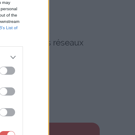
ou may
 personal
out of the
 downstream
B’s List of
 le Web et les réseaux