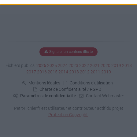
Signaler un contenu illicite
Fichiers publics:
2026
2025
2024
2023
2022
2021
2020
2019
2018
2017
2016
2015
2014
2013
2012
2011
2010
Mentions légales
Conditions d'utilisation
Charte de Confidentialité / RGPD
Paramètres de confidentialité
Contact Webmaster
Petit-Fichier.fr est utilisateur et contributeur actif du projet
Protection Copyright
.