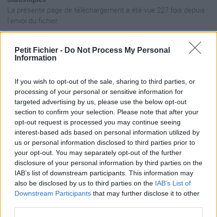
La présente page de téléchargement a été vue 227 fois depuis
l'envoi du fichier
Page de téléchargement
https://www.petit-fichier.fr/2023/11/29/voixoffqlfrp-1/
Copier
Petit Fichier -
Do Not Process My Personal
Information
Ce fichier a été actualisé le 29/11/2023, son contenu peut ainsi
différer des résultats présentés par les moteurs de recherche.
If you wish to opt-out of the sale, sharing to third parties, or
processing of your personal or sensitive information for
targeted advertising by us, please use the below opt-out
Aperçu du fichier
section to confirm your selection. Please note that after your
opt-out request is processed you may continue seeing
interest-based ads based on personal information utilized by
us or personal information disclosed to third parties prior to
your opt-out. You may separately opt-out of the further
disclosure of your personal information by third parties on the
IAB’s list of downstream participants. This information may
also be disclosed by us to third parties on the
IAB’s List of
Partager le fichier
Downstream Participants
that may further disclose it to other
Voix_OFF__QLF_RP (1).wav sur
third parties.