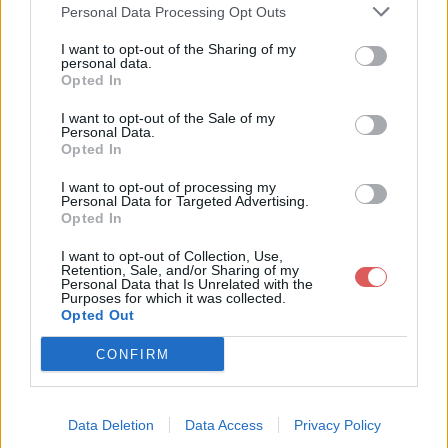
le Web et les réseaux sociaux:
Personal Data Processing Opt Outs
I want to opt-out of the Sharing of my
personal data.
Opted In
I want to opt-out of the Sale of my
Personal Data.
Opted In
Télécharger le fichier Voix_OFF_
I want to opt-out of processing my
Personal Data for Targeted Advertising.
_QLF_RP (1).wav
Opted In
I want to opt-out of Collection, Use,
Retention, Sale, and/or Sharing of my
Personal Data that Is Unrelated with the
Purposes for which it was collected.
Télécharger Voix_OFF__QLF_RP
Opted Out
(1).wav
CONFIRM
Télécharger le fichier (1.2 Mo)
Data Deletion
Data Access
Privacy Policy