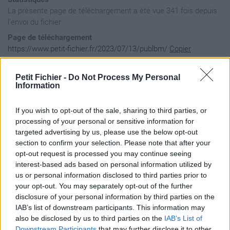
La présente page de téléchargement a été vue 341 fois depuis
l'envoi du fichier
Page de téléchargement
https://www.petit-fichier.fr/2023/07/13/publbm/
Copier
Petit Fichier -
Do Not Process My Personal
Aperçu du fichier
Information
If you wish to opt-out of the sale, sharing to third parties, or
processing of your personal or sensitive information for
targeted advertising by us, please use the below opt-out
section to confirm your selection. Please note that after your
opt-out request is processed you may continue seeing
interest-based ads based on personal information utilized by
us or personal information disclosed to third parties prior to
your opt-out. You may separately opt-out of the further
disclosure of your personal information by third parties on the
IAB’s list of downstream participants. This information may
also be disclosed by us to third parties on the
IAB’s List of
Downstream Participants
that may further disclose it to other