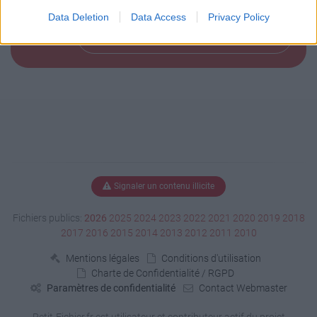
Data Deletion
Data Access
Privacy Policy
Télécharger le fichier (1 Ko)
Signaler un contenu illicite
Fichiers publics:
2026
2025
2024
2023
2022
2021
2020
2019
2018
2017
2016
2015
2014
2013
2012
2011
2010
Mentions légales
Conditions d'utilisation
Charte de Confidentialité / RGPD
Paramètres de confidentialité
Contact Webmaster