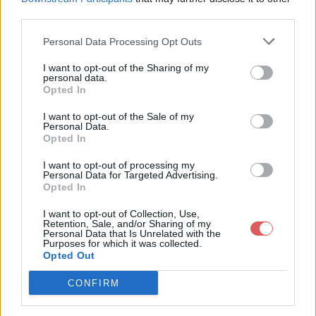
third parties.
Personal Data Processing Opt Outs
I want to opt-out of the Sharing of my
personal data.
Partager le fichier publbM.txt sur
Opted In
le Web et les réseaux sociaux:
I want to opt-out of the Sale of my
Personal Data.
Opted In
I want to opt-out of processing my
Personal Data for Targeted Advertising.
Opted In
I want to opt-out of Collection, Use,
Retention, Sale, and/or Sharing of my
Personal Data that Is Unrelated with the
Télécharger le fichier publbM.txt
Purposes for which it was collected.
Opted Out
CONFIRM
Télécharger publbM.txt