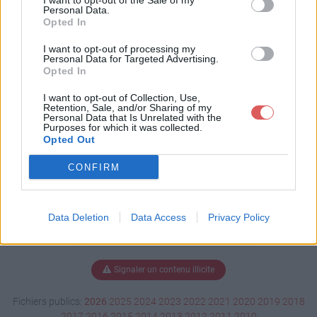
I want to opt-out of the Sale of my
raires.pdf
Personal Data.
Opted In
I want to opt-out of processing my
Personal Data for Targeted Advertising.
Télécharger Menu et horaires.pdf
Opted In
I want to opt-out of Collection, Use,
Retention, Sale, and/or Sharing of my
Personal Data that Is Unrelated with the
Télécharger le fichier (3.7 Mo)
Purposes for which it was collected.
Opted Out
CONFIRM
Data Deletion
Data Access
Privacy Policy
Signaler un contenu illicite
Fichiers publics:
2026
2025
2024
2023
2022
2021
2020
2019
2018
2017
2016
2015
2014
2013
2012
2011
2010