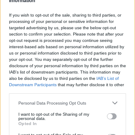
Information
La présente page de téléchargement a été vue 381 fois depuis
l'envoi du fichier
If you wish to opt-out of the sale, sharing to third parties, or
processing of your personal or sensitive information for
Page de téléchargement
targeted advertising by us, please use the below opt-out
https://www.petit-fichier.fr/2023/07/01/menu-et-horaires/
section to confirm your selection. Please note that after your
Copier
opt-out request is processed you may continue seeing
interest-based ads based on personal information utilized by
Partager le fichier Menu et
us or personal information disclosed to third parties prior to
your opt-out. You may separately opt-out of the further
horaires.pdf sur le Web et les
disclosure of your personal information by third parties on the
IAB’s list of downstream participants. This information may
réseaux sociaux:
also be disclosed by us to third parties on the
IAB’s List of
Downstream Participants
that may further disclose it to other
third parties.
Personal Data Processing Opt Outs
I want to opt-out of the Sharing of my
personal data.
Opted In
Télécharger le fichier Menu et ho