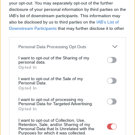
Partager le fichier
your opt-out. You may separately opt-out of the further
disclosure of your personal information by third parties on the
X2Download.app - CHIRAC - Je
IAB’s list of downstream participants. This information may
serai le président de tous les
also be disclosed by us to third parties on the
IAB’s List of
Downstream Participants
that may further disclose it to other
Français (samba remix ) (128
third parties.
kbps).mp3 sur le Web et les
Personal Data Processing Opt Outs
réseaux sociaux:
I want to opt-out of the Sharing of my
personal data.
Opted In
I want to opt-out of the Sale of my
Personal Data.
Opted In
I want to opt-out of processing my
Personal Data for Targeted Advertising.
Télécharger le fichier X2Downlo
Opted In
ad.app - CHIRAC - Je serai le pré
I want to opt-out of Collection, Use,
sident de tous les Français (sam
Retention, Sale, and/or Sharing of my
Personal Data that Is Unrelated with the
Purposes for which it was collected.