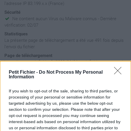
l'adresse IP 83.199.x.x (France)
Sécurité
Ne contient aucun Virus ou Malware connus - Dernière
vérification: 02/07
Statistiques
La présente page de téléchargement a été vue 491 fois depuis
l'envoi du fichier
Page de téléchargement
https://www.petit-fichier.fr/2023/06/26/petit-fichier-sans-nom/
Copier
Petit Fichier -
Do Not Process My Personal
Information
Aperçu du fichier
If you wish to opt-out of the sale, sharing to third parties, or
processing of your personal or sensitive information for
targeted advertising by us, please use the below opt-out
section to confirm your selection. Please note that after your
opt-out request is processed you may continue seeing
interest-based ads based on personal information utilized by
us or personal information disclosed to third parties prior to