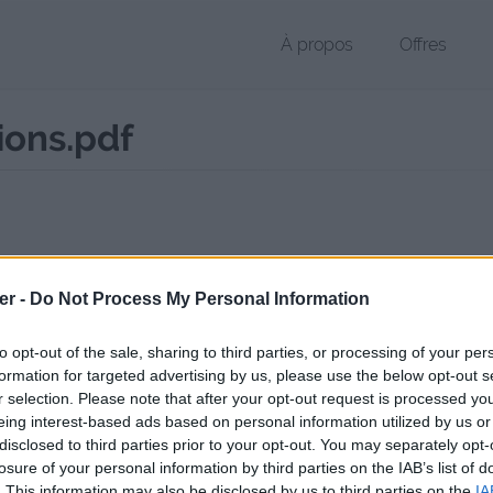
À propos
Offres
tions.pdf
 PDF de 1.9 Mo (application/pdf)
er -
Do Not Process My Personal Information
hier public, envoyé le 5 avril 2023 à 22:28, depuis l'adresse IP 90.50.x
 contient aucun Virus ou Malware connus - Dernière vérification: 02/
to opt-out of the sale, sharing to third parties, or processing of your per
ente page de téléchargement a été vue 315 fois depuis l'envoi du fic
formation for targeted advertising by us, please use the below opt-out s
r selection. Please note that after your opt-out request is processed y
/www.petit-fichier.fr/2023/04/05/languir-me-fais-partitions/
Copier
eing interest-based ads based on personal information utilized by us or
disclosed to third parties prior to your opt-out. You may separately opt-
losure of your personal information by third parties on the IAB’s list of
 me fais partitions.pdf sur le Web et
. This information may also be disclosed by us to third parties on the
IA