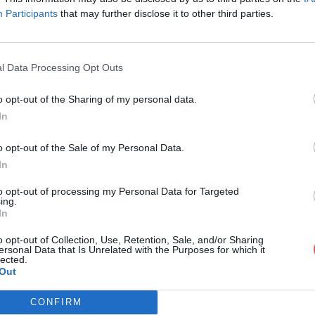
Participants
that may further disclose it to other third parties.
l Data Processing Opt Outs
o opt-out of the Sharing of my personal data.
uir me fais partitions.pdf
In
o opt-out of the Sale of my Personal Data.
In
artitions.pdf
to opt-out of processing my Personal Data for Targeted
ing.
In
o opt-out of Collection, Use, Retention, Sale, and/or Sharing
ersonal Data that Is Unrelated with the Purposes for which it
lected.
Out
CONFIRM