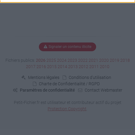
Signaler un contenu illicite
Fichiers publics:
2026
2025
2024
2023
2022
2021
2020
2019
2018
2017
2016
2015
2014
2013
2012
2011
2010
Mentions légales
Conditions d'utilisation
Charte de Confidentialité / RGPD
Paramètres de confidentialité
Contact Webmaster
Petit-Fichier.fr est utilisateur et contributeur actif du projet
Protection Copyright
.