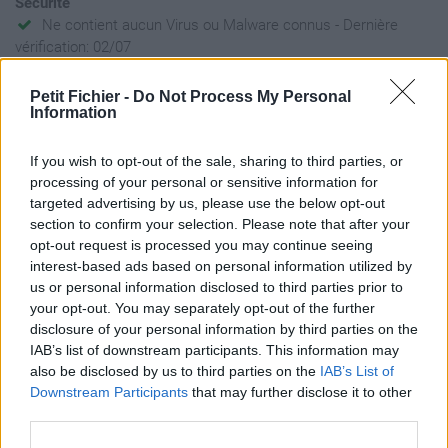
Sécurité
Ne contient aucun Virus ou Malware connus - Dernière
vérification: 02/07
Statistiques
Petit Fichier -
Do Not Process My Personal
La présente page de téléchargement a été vue 1885 fois depuis
Information
l'envoi du fichier
Page de téléchargement
If you wish to opt-out of the sale, sharing to third parties, or
https://www.petit-fichier.fr/2023/03/18/nrbc---complet--scheme-
processing of your personal or sensitive information for
--corectat---preview-2-1/
targeted advertising by us, please use the below opt-out
Copier
section to confirm your selection. Please note that after your
opt-out request is processed you may continue seeing
interest-based ads based on personal information utilized by
Partager le fichier NRBC -
us or personal information disclosed to third parties prior to
your opt-out. You may separately opt-out of the further
Complet + Scheme - corectat -
disclosure of your personal information by third parties on the
preview (2) (1).pdf sur le Web et
IAB’s list of downstream participants. This information may
also be disclosed by us to third parties on the
IAB’s List of
les réseaux sociaux:
Downstream Participants
that may further disclose it to other
third parties.