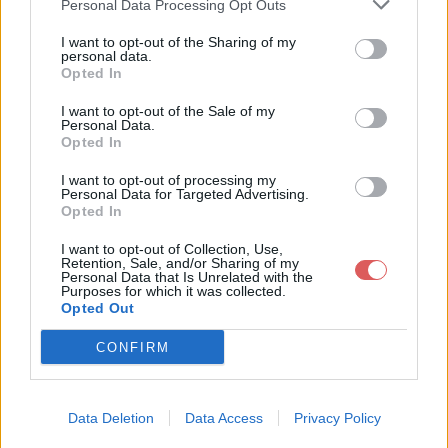
Personal Data Processing Opt Outs
I want to opt-out of the Sharing of my
personal data.
Opted In
Télécharger le fichier NRBC - Co
I want to opt-out of the Sale of my
Personal Data.
mplet + Scheme - corectat - pre
Opted In
view (2) (1).pdf
I want to opt-out of processing my
Personal Data for Targeted Advertising.
Opted In
I want to opt-out of Collection, Use,
Télécharger NRBC - Complet + Sc
Retention, Sale, and/or Sharing of my
Personal Data that Is Unrelated with the
heme - corectat - preview (2) (1).p
Purposes for which it was collected.
Opted Out
df
CONFIRM
Télécharger le fichier (4.5 Mo)
Data Deletion
Data Access
Privacy Policy