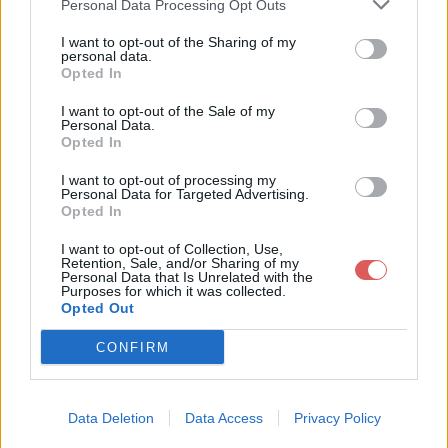
Personal Data Processing Opt Outs
I want to opt-out of the Sharing of my
personal data.
Opted In
Télécharger le fichier 230112 - At
I want to opt-out of the Sale of my
Personal Data.
elier Rassemblement et enjeux
Opted In
électoraux-1.pdf
I want to opt-out of processing my
Personal Data for Targeted Advertising.
Opted In
I want to opt-out of Collection, Use,
Télécharger 230112 - Atelier Rasse
Retention, Sale, and/or Sharing of my
Personal Data that Is Unrelated with the
mblement et enjeux électoraux-1.
Purposes for which it was collected.
Opted Out
pdf
CONFIRM
Télécharger le fichier (88 Ko)
Data Deletion
Data Access
Privacy Policy