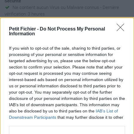
Sécurité
Ne contient aucun Virus ou Malware connus - Dernière
vérification: 3 heures
Statistiques
Petit Fichier -
Do Not Process My Personal
La présente page de téléchargement a été vue 327 fois depuis
Information
l'envoi du fichier
Page de téléchargement
If you wish to opt-out of the sale, sharing to third parties, or
https://www.petit-fichier.fr/2023/01/23/230112---atelier-
processing of your personal or sensitive information for
rassemblement-et-enjeux-electoraux-1/
targeted advertising by us, please use the below opt-out
Copier
section to confirm your selection. Please note that after your
opt-out request is processed you may continue seeing
interest-based ads based on personal information utilized by
Partager le fichier 230112 -
us or personal information disclosed to third parties prior to
your opt-out. You may separately opt-out of the further
Atelier Rassemblement et
disclosure of your personal information by third parties on the
enjeux électoraux-1.pdf sur le
IAB’s list of downstream participants. This information may
also be disclosed by us to third parties on the
IAB’s List of
Web et les réseaux sociaux:
Downstream Participants
that may further disclose it to other
third parties.