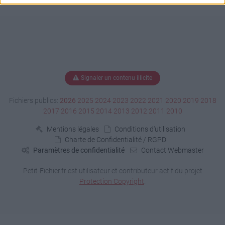
Signaler un contenu illicite
Fichiers publics:
2026
2025
2024
2023
2022
2021
2020
2019
2018
2017
2016
2015
2014
2013
2012
2011
2010
Mentions légales
Conditions d'utilisation
Charte de Confidentialité / RGPD
Paramètres de confidentialité
Contact Webmaster
Petit-Fichier.fr est utilisateur et contributeur actif du projet
Protection Copyright
.