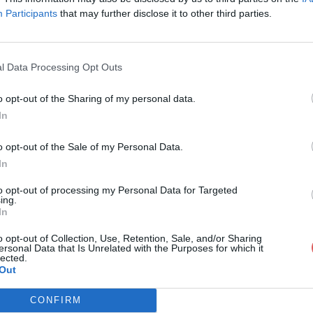
Participants
that may further disclose it to other third parties.
l Data Processing Opt Outs
o opt-out of the Sharing of my personal data.
alogue poissons digital.pdf
In
o opt-out of the Sale of my Personal Data.
In
ons digital.pdf
to opt-out of processing my Personal Data for Targeted
ing.
In
o opt-out of Collection, Use, Retention, Sale, and/or Sharing
ersonal Data that Is Unrelated with the Purposes for which it
lected.
Out
CONFIRM