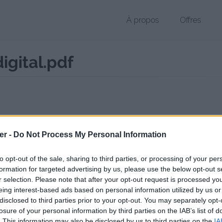
À propos
Offres
igital.pdf
 PDF de 324 Ko (application/pdf)
er -
Do Not Process My Personal Information
chier public, envoyé le 10 janvier 2023 à 17:42, depuis l'adresse IP 217
 contient aucun Virus ou Malware connus - Dernière vérification: 02/
to opt-out of the sale, sharing to third parties, or processing of your per
ente page de téléchargement a été vue 360 fois depuis l'envoi du fic
formation for targeted advertising by us, please use the below opt-out s
r selection. Please note that after your opt-out request is processed y
/www.petit-fichier.fr/2023/01/10/catalogue-poissons-digital/
Copier
eing interest-based ads based on personal information utilized by us or
disclosed to third parties prior to your opt-out. You may separately opt-
losure of your personal information by third parties on the IAB’s list of
gue poissons digital.pdf sur le Web 
. This information may also be disclosed by us to third parties on the
IA