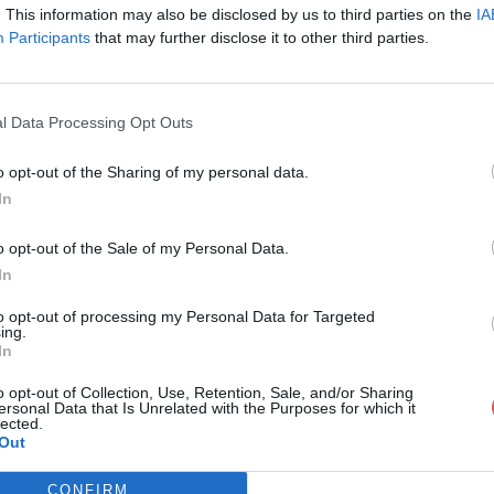
esmodromie.pdf sur le Web et les ré
. This information may also be disclosed by us to third parties on the
IA
Participants
that may further disclose it to other third parties.
l Data Processing Opt Outs
o opt-out of the Sharing of my personal data.
In
oekdesmodromie.pdf
o opt-out of the Sale of my Personal Data.
In
mie.pdf
to opt-out of processing my Personal Data for Targeted
ing.
In
o opt-out of Collection, Use, Retention, Sale, and/or Sharing
ersonal Data that Is Unrelated with the Purposes for which it
lected.
Out
CONFIRM