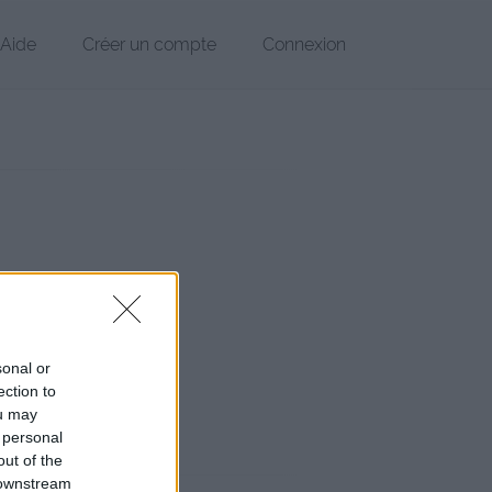
Aide
Créer un compte
Connexion
6.x.x (France)
sonal or
07
ection to
hier
ou may
 personal
out of the
 downstream