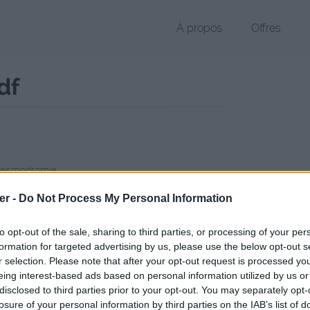
À propos
Offres
df
Desmodromie
 PDF de 15.1 Mo (application/pdf)
er -
Do Not Process My Personal Information
chier public, envoyé le 28 août 2020 à 00:47, depuis l'adresse IP 82.24
to opt-out of the sale, sharing to third parties, or processing of your per
 contient aucun Virus ou Malware connus - Dernière vérification: 03/
formation for targeted advertising by us, please use the below opt-out s
ente page de téléchargement a été vue 801 fois depuis l'envoi du fic
r selection. Please note that after your opt-out request is processed y
//www.petit-fichier.fr/2020/08/28/boekdesmodromie/
Copier
eing interest-based ads based on personal information utilized by us or
disclosed to third parties prior to your opt-out. You may separately opt-
losure of your personal information by third parties on the IAB’s list of