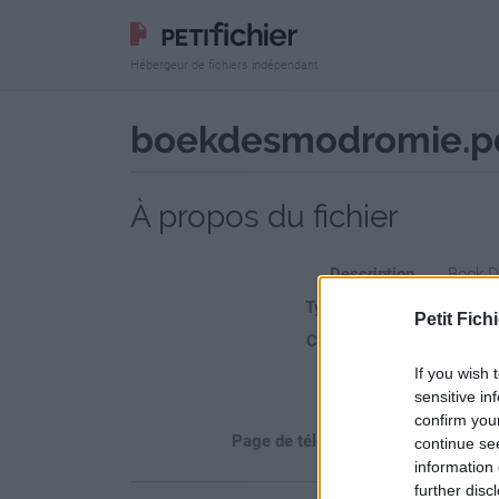
Hébergeur de fichiers indépendant
boekdesmodromie.p
À propos du fichier
Description
Book 
Type de fichier
Fichier
Petit Fichi
Confidentialité
Fi
If you wish 
Sécurité
Ne
sensitive in
Statistiques
La prés
confirm you
Page de téléchargement
https:
continue se
information 
further disc