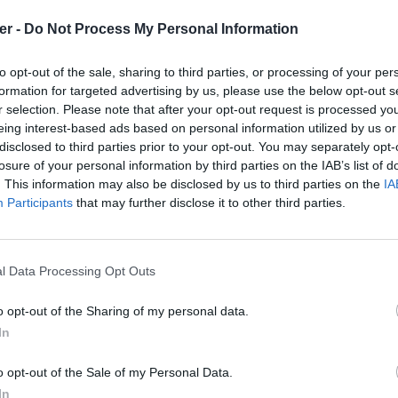
er -
Do Not Process My Personal Information
0-Feb-26 00:05 mods / mamiyaotaru / voxelmap / cache / askipandco.aternos.me / overworld / 0,-5.zip
-rw-a--     2.0 fat     7401 b- stor 20-Mar-30 20:14 mods / mamiyaotaru / voxelmap / cache / askipandco.aternos.me / overworld / 0,6.zip
-rw-a--     2.0 fat    64401 b- stor 20-Apr-05 23:40 mods / mamiyaotaru / voxelmap / cache / askipandco.aternos.me / overworld / 1,0.zip
-rw-a--     2.0 fat    71639 b- stor 20-Jul-25 20:05 mods / mamiyaotaru / voxelmap / cache / askipandco.aternos.me / overworld / -1,0.zip
-rw-a--     2.0 fat    22065 b- stor 20-Mar-30 20:14 mods / mamiyaotaru / voxelmap / cache / askipandco.aternos.me / overworld / 1,1.zip
-rw-a--     2.0 fat    70879 b- stor 20-Apr-05 23:40 mods / mamiyaotaru / voxelmap / cache / askipandco.aternos.me / overworld / 1,-1.zip
-rw-a--     2.0 fat    27178 b
to opt-out of the sale, sharing to third parties, or processing of your per
formation for targeted advertising by us, please use the below opt-out s
r selection. Please note that after your opt-out request is processed y
eing interest-based ads based on personal information utilized by us or
disclosed to third parties prior to your opt-out. You may separately opt-
losure of your personal information by third parties on the IAB’s list of
. This information may also be disclosed by us to third parties on the
IA
Participants
that may further disclose it to other third parties.
l Data Processing Opt Outs
o opt-out of the Sharing of my personal data.
In
k.zip sur le Web et les réseaux soc
o opt-out of the Sale of my Personal Data.
In