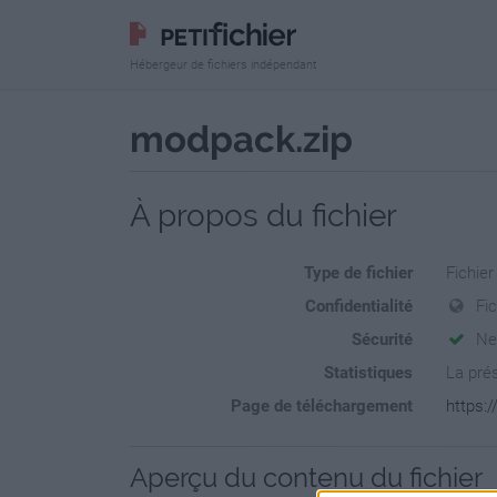
Hébergeur de fichiers indépendant
modpack.zip
À propos du fichier
Type de fichier
Fichier
Confidentialité
Fi
Sécurité
Ne
Statistiques
La prés
Page de téléchargement
https:
Aperçu du contenu du fichier