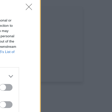
sonal or
ection to
ou may
 personal
out of the
 downstream
B’s List of
iaux: