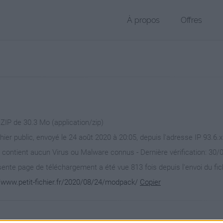
À propos
Offres
 ZIP de 30.3 Mo (application/zip)
chier public, envoyé le 24 août 2020 à 20:05, depuis l'adresse IP 93.6.x
 contient aucun Virus ou Malware connus - Dernière vérification: 30/
ente page de téléchargement a été vue 813 fois depuis l'envoi du fic
//www.petit-fichier.fr/2020/08/24/modpack/
Copier