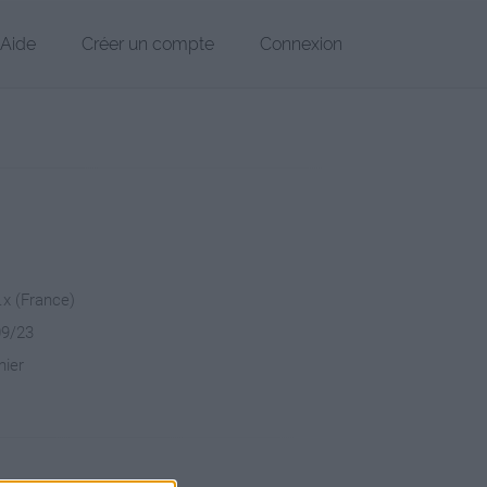
Aide
Créer un compte
Connexion
.x (France)
09/23
hier