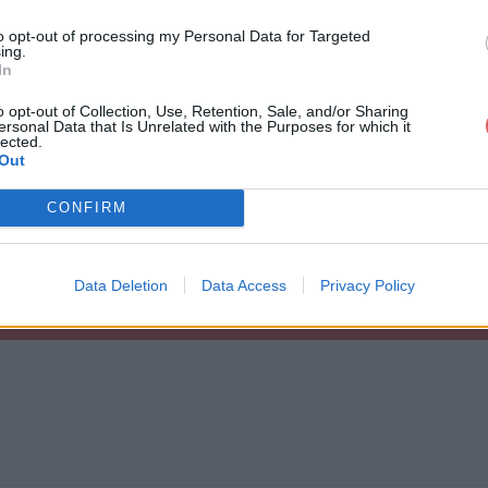
to opt-out of processing my Personal Data for Targeted
ing.
In
o opt-out of Collection, Use, Retention, Sale, and/or Sharing
ersonal Data that Is Unrelated with the Purposes for which it
dpack.zip
lected.
Out
CONFIRM
Data Deletion
Data Access
Privacy Policy