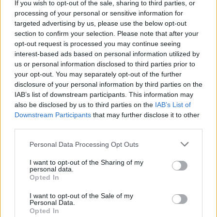
If you wish to opt-out of the sale, sharing to third parties, or
La présente page de téléchargement a été vue 937 fois depuis
processing of your personal or sensitive information for
l'envoi du fichier
targeted advertising by us, please use the below opt-out
section to confirm your selection. Please note that after your
Page de téléchargement
opt-out request is processed you may continue seeing
https://www.petit-fichier.fr/2017/12/31/version/
Copier
interest-based ads based on personal information utilized by
us or personal information disclosed to third parties prior to
your opt-out. You may separately opt-out of the further
Partager le fichier version sur le
disclosure of your personal information by third parties on the
Web et les réseaux sociaux:
IAB’s list of downstream participants. This information may
also be disclosed by us to third parties on the
IAB’s List of
Downstream Participants
that may further disclose it to other
third parties.
Personal Data Processing Opt Outs
I want to opt-out of the Sharing of my
personal data.
Télécharger le fichier version
Opted In
I want to opt-out of the Sale of my
Personal Data.
Opted In