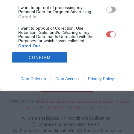
Télécharger version
I want to opt-out of processing my
Personal Data for Targeted Advertising.
Opted In
Télécharger le fichier (< 1 Ko)
I want to opt-out of Collection, Use,
Retention, Sale, and/or Sharing of my
Personal Data that Is Unrelated with the
Purposes for which it was collected.
Opted Out
CONFIRM
Data Deletion
Data Access
Privacy Policy
Signaler un contenu illicite
Fichiers publics:
2026
2025
2024
2023
2022
2021
2020
2019
2018
2017
2016
2015
2014
2013
2012
2011
2010
Mentions légales
Conditions d'utilisation
Charte de Confidentialité / RGPD
Paramètres de confidentialité
Contact Webmaster