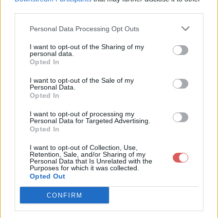
third parties.
Personal Data Processing Opt Outs
I want to opt-out of the Sharing of my
personal data.
Partager le fichier file.txt sur le
Opted In
Web et les réseaux sociaux:
I want to opt-out of the Sale of my
Personal Data.
Opted In
I want to opt-out of processing my
Personal Data for Targeted Advertising.
Opted In
I want to opt-out of Collection, Use,
Retention, Sale, and/or Sharing of my
Personal Data that Is Unrelated with the
Télécharger le fichier file.txt
Purposes for which it was collected.
Opted Out
CONFIRM
Télécharger file.txt