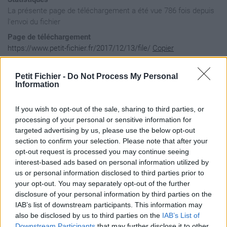
La présente page de téléchargement a été vue 786 fois depuis
l'envoi du fichier
Page de téléchargement
https://www.petit-fichier.fr/2017/12/13/file/
Copier
Petit Fichier -
Do Not Process My Personal
Aperçu du fichier
Information
If you wish to opt-out of the sale, sharing to third parties, or
1 123456789012345678901234567890123456789012345678901234567890123456789012345678901234567890123456789012345678901234567890
2 123456789012345678901234567890123456789012345678901234567890123456789012345678901234567890123456789012345678901234567890
3 123456789012345678901234567890123456789012345678901234567890123456789012345678901234567890123456789012345678901234567890
4 123456789012345678901234567890123456789012345678901234567890123456789012345678901234567890123456789012345678901234567890
5 123456789012345678901234567890123456789012345678901234567890123456789012345678901234567890123456789012345678901234567890
6 123456789012345678901234567890123456789012345678901234567890123456789012345678901234567890123456789012345678901234567890
7 123456789012345678901234567890123456789012345678901234567890123456789012345678901234567890123456789012345678901234567890
8 123456789012345678901234567890123456789012345678901234567890123456789012345678901234567890123456789012345678901234567890
9 123456789012345678901234567890123456789012345678901234567890123456789012345678901234567890123456789012345678901234567890
10 123456789012345678901234567890123456789012345678901234567890123456789012345678901234567890123456789012345678901234567890
11 123456789012345678901234567890123456789012345678901234567890123456789012345678901234567890123456789012345678901234567890
12 123456789012345678901234567890123456789012345678901234567890123456789012345678901234567890123456789012345678901234567890
13 123456789012345678901234567890123456789012345678901234567890123456789012345678901234567890123456789012345678901234567890
14 123456789012345678901234567890123456789012345678901234567890123456789012345678901234567890123456789012345678901234567890
15 123456789012345678901234567890123456789012345678901234567890123456789012345678901234567890123456789012345678901234567890
16 123456789012345678901234567890123456789012345678901234567890123456789012345678901234567890123456789012345678901234567890
17 123456789012345678901234567890123456789012345678901234567890123456789012345678901234567890123456789012345678901234567890
18 123456789012345678901234567890123456789012345678901234567890123456789012345678901234567890123456789012345678901234567890
19 123456789012345678901234567890123456789012345678901234567890123456789012345678901234567890123456789012345678901234567890
20 123456789012345678901234567890123456789012345678901234567890123456789012345678901234567890123456789012345678901234567890
21 123456789012345678901234567890123456789012345678901234567890123456789012345678901234567890123456789012345678901234567890
22 123456789012345678901234567890123456789012345678901234567890123456789012345678901234567890123456789012345678901234567890
23 123456789012345678901234567890123456789012345678901234567890123456789012345678901234567890123456789012345678901234567890
24 123456789012345678901234567890123456789012345678901234567890123456789012345678901234567890123456789012345678901234567890
25 123456789012345678901234567890123456789012345678901234567890123456789012345678901234567890123456789012345678901234567890
26 123456789012345678901234567890123456789012345678901234567890123456789012345678901234567890123456789012345678901234567890
27 123456789012345678901234567890123456789012345678901234567890123456789012345678901234567890123456789012345678901234567890
28 123456789012345678901234567890123456789012345678901234567890123456789012345678901234567890123456789012345678901234567890
29 123456789012345678901234567890123456789012345678901234567890123456789012345678901234567890123456789012345678901234567890
30 123456789012345678901234567890123456789012345678901234567890123456789012345678901234567890123456789012345678901234567890
31 123456789012345678901234567890123456789012345678901234567890123456789012345678901234567890123456789012345678901234567890
32 123456789012345678901234567890123456789012345678901234567890123456789012345678901234567890123456789012345678901234567890
33 123456789012345678901234567890123456789012345678901234567890123456789012345678901234567890123456789012345678901234567890
34 123456789012345678901234567890123456789012345678901234567890123456789012345678901234567890123456789012345678901234567890
35 123456789012345678901234567890123456789012345678901234567890123456789012345678901234567890123456789012345678901234567890
36 123456789012345678901234567890123456789012345678901234567890123456789012345678901234567890123456789012345678901234567890
37 123456789012345678901234567890123456789012345678901234567890123456789012345678901234567890123456789012345678901234567890
38 123456789012345678901234567890123456789012345678901234567890123456789012345678901234567890123456789012345678901234567890
39 123456789012345678901234567890123456789012345678901234567890123456789012345678901234567890123456789012345678901234567890
40 1234567890123456789012345678901234567890123456789012
processing of your personal or sensitive information for
targeted advertising by us, please use the below opt-out
section to confirm your selection. Please note that after your
opt-out request is processed you may continue seeing
interest-based ads based on personal information utilized by
us or personal information disclosed to third parties prior to
your opt-out. You may separately opt-out of the further
disclosure of your personal information by third parties on the
IAB’s list of downstream participants. This information may
also be disclosed by us to third parties on the
IAB’s List of
Downstream Participants
that may further disclose it to other