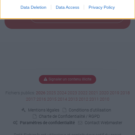
Data Deletion
Data Access
Privacy Policy
Télécharger le fichier (12 Ko)
Signaler un contenu illicite
Fichiers publics:
2026
2025
2024
2023
2022
2021
2020
2019
2018
2017
2016
2015
2014
2013
2012
2011
2010
Mentions légales
Conditions d'utilisation
Charte de Confidentialité / RGPD
Paramètres de confidentialité
Contact Webmaster