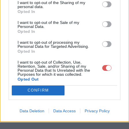
I want to opt-out of the Sharing of my
personal data.
Opted In
Télécharger le fichier convention
I want to opt-out of the Sale of my
Personal Data.
et évaluation de stage SAUJON.
Opted In
pdf
I want to opt-out of processing my
Personal Data for Targeted Advertising.
Opted In
I want to opt-out of Collection, Use,
Télécharger convention et évaluat
Retention, Sale, and/or Sharing of my
Personal Data that Is Unrelated with the
ion de stage SAUJON.pdf
Purposes for which it was collected.
Opted Out
CONFIRM
Télécharger le fichier (5 Mo)
Data Deletion
Data Access
Privacy Policy