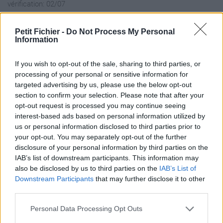
vérification: 02/07
Statistiques
La présente page de téléchargement a été vue 668 fois depuis
Petit Fichier -
Do Not Process My Personal
Information
l'envoi du fichier
Page de téléchargement
If you wish to opt-out of the sale, sharing to third parties, or
https://www.petit-fichier.fr/2017/12/13/convention-et-
processing of your personal or sensitive information for
evaluation-de-stage-saujon/
targeted advertising by us, please use the below opt-out
Copier
section to confirm your selection. Please note that after your
opt-out request is processed you may continue seeing
interest-based ads based on personal information utilized by
Partager le fichier convention et
us or personal information disclosed to third parties prior to
évaluation de stage SAUJON.pdf
your opt-out. You may separately opt-out of the further
disclosure of your personal information by third parties on the
sur le Web et les réseaux
IAB’s list of downstream participants. This information may
sociaux:
also be disclosed by us to third parties on the
IAB’s List of
Downstream Participants
that may further disclose it to other
third parties.
Personal Data Processing Opt Outs