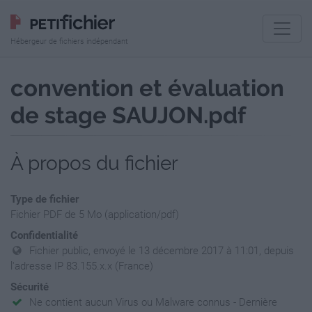
Hébergeur de fichiers indépendant
convention et évaluation
de stage SAUJON.pdf
À propos du fichier
Type de fichier
Fichier PDF de 5 Mo (application/pdf)
Confidentialité
Fichier public, envoyé le 13 décembre 2017 à 11:01, depuis
l'adresse IP 83.155.x.x (France)
Sécurité
Ne contient aucun Virus ou Malware connus - Dernière