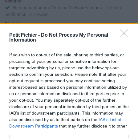
Sécurité
Ne contient aucun Virus ou Malware connus - Dernière
vérification: 25 heures
Statistiques
La présente page de téléchargement a été vue 685 fois depuis
Petit Fichier -
Do Not Process My Personal
l'envoi du fichier
Information
Page de téléchargement
https://www.petit-fichier.fr/2017/12/08/breve-speciale-dernier-
If you wish to opt-out of the sale, sharing to third parties, or
avertissement-a-francois/
processing of your personal or sensitive information for
Copier
targeted advertising by us, please use the below opt-out
section to confirm your selection. Please note that after your
opt-out request is processed you may continue seeing
Partager le fichier Brève
interest-based ads based on personal information utilized by
us or personal information disclosed to third parties prior to
Spéciale - Dernier
your opt-out. You may separately opt-out of the further
Avertissement à +FRANCOIS.pdf
disclosure of your personal information by third parties on the
IAB’s list of downstream participants. This information may
sur le Web et les réseaux
also be disclosed by us to third parties on the
IAB’s List of
sociaux:
Downstream Participants
that may further disclose it to other
third parties.