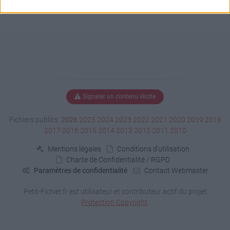
Signaler un contenu illicite
Fichiers publics:
2026
2025
2024
2023
2022
2021
2020
2019
2018
2017
2016
2015
2014
2013
2012
2011
2010
Mentions légales
Conditions d'utilisation
Charte de Confidentialité / RGPD
Paramètres de confidentialité
Contact Webmaster
Petit-Fichier.fr est utilisateur et contributeur actif du projet
Protection Copyright
.