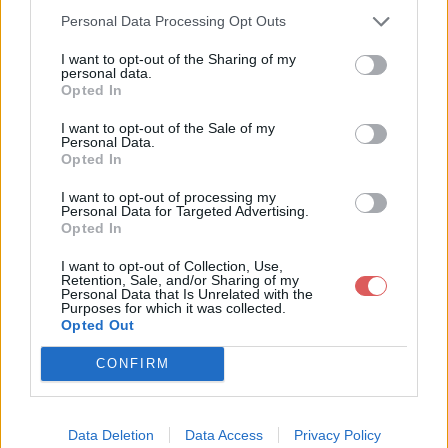
Personal Data Processing Opt Outs
I want to opt-out of the Sharing of my
personal data.
Opted In
I want to opt-out of the Sale of my
Télécharger le fichier Brève Spéc
Personal Data.
Opted In
iale - Dernier Avertissement à +F
I want to opt-out of processing my
RANCOIS.pdf
Personal Data for Targeted Advertising.
Opted In
I want to opt-out of Collection, Use,
Retention, Sale, and/or Sharing of my
Personal Data that Is Unrelated with the
Télécharger Brève Spéciale - Dern
Purposes for which it was collected.
ier Avertissement à +FRANCOIS.p
Opted Out
df
CONFIRM
Télécharger le fichier (165 Ko)
Data Deletion
Data Access
Privacy Policy