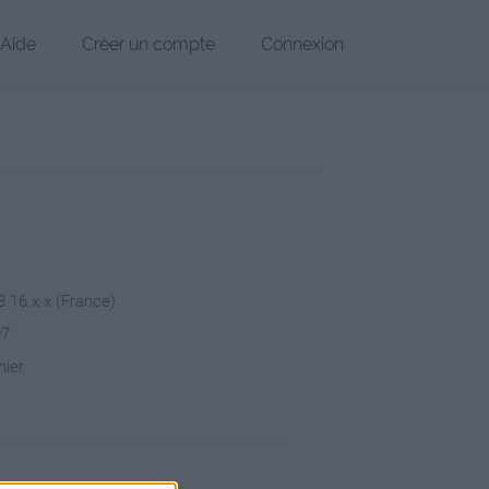
Aide
Créer un compte
Connexion
3.16.x.x (France)
07
hier