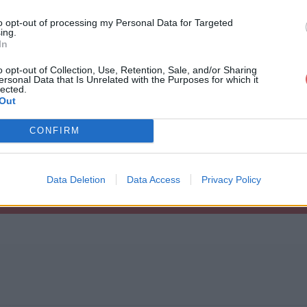
to opt-out of processing my Personal Data for Targeted
ing.
In
o opt-out of Collection, Use, Retention, Sale, and/or Sharing
ersonal Data that Is Unrelated with the Purposes for which it
cika.zip
lected.
Out
CONFIRM
Data Deletion
Data Access
Privacy Policy