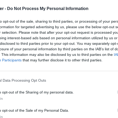
er -
Do Not Process My Personal Information
:20 common / btn_corner_pressed.png
-rw-a--     3.1 fat     3263 bx defN 16-Sep-16 06:16 common / btn_cross_in_grey_circle_normal.png
-rw-a--     3.1 fat     3550 bx defN 16-Sep-16 06:16 common / btn_cross_in_grey_circle_over.png
-rw-a--     3.1 fat     3547 bx defN 16-Sep-16 06:16 common / btn_cross_in_grey_circle_pressed.png
-rw-a--     3.1 fat     1550 bx defN 16-Nov-01 03:22 common / btn_greenBigArrow_disabled.png
-rw-a--     3.1 fat     2018 bx defN 16-Nov-01 03:22 common / btn_greenBigArrow_normal.png
-rw-a--     3.1 fat     1983 bx defN 16-Nov-01 03:22 common / btn_greenBigArrow_over.png
-rw-a--     3.1 fat     1845 bx defN 16-Nov-01 03:22 common / btn_greenBigArrow_pressed.png
-rw-a--     3.1 fat    11927 bx defN 16-Nov-01 00:54 common / btn_greenLargeBorder_disabled.png
-rw-a--     3.1 fat    15793 bx defN 16-Nov-01 00:58 common / btn_greenLargeBorder_normal.png
-rw-a--     3.1 fat    15561 bx defN 16-Nov-01 00:58 common / btn_greenLargeBorder_over.png
-rw-a--     3.1 fat    15989 bx defN 16-Nov-01 00:58 common / btn_greenLargeBorder_pressed.png
-rw-a--     3.1 fat     9125 bx defN 16-Nov-01 01:26 common / btn_greenSecondLargeBorder_disabled.png
-rw-a--     3.1 fat    11399 bx defN 16-Nov-01 01:26 common / btn_greenSecondLargeBorder_normal.png
-rw-a--     3.1 fat    10706 bx defN 16-Nov-01 01:27 common / btn_greenSecondLargeBorder_over.png
-rw-a--     3.1 fat    11729 bx defN 16-Nov-01 01:27 common / btn_greenSecondLargeBorder_pressed.png
-rw-a--     3.1 fat     8269 bx defN 1
to opt-out of the sale, sharing to third parties, or processing of your per
formation for targeted advertising by us, please use the below opt-out s
r selection. Please note that after your opt-out request is processed y
eing interest-based ads based on personal information utilized by us or
disclosed to third parties prior to your opt-out. You may separately opt-
losure of your personal information by third parties on the IAB’s list of
. This information may also be disclosed by us to third parties on the
IA
Participants
that may further disclose it to other third parties.
l Data Processing Opt Outs
o opt-out of the Sharing of my personal data.
In
a.zip sur le Web et les réseaux soci
o opt-out of the Sale of my Personal Data.
In