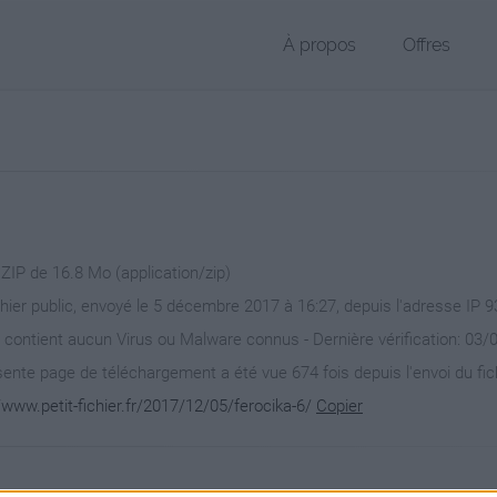
À propos
Offres
 ZIP de 16.8 Mo (application/zip)
chier public, envoyé le 5 décembre 2017 à 16:27, depuis l'adresse IP 9
 contient aucun Virus ou Malware connus - Dernière vérification: 03/
ente page de téléchargement a été vue 674 fois depuis l'envoi du fic
/www.petit-fichier.fr/2017/12/05/ferocika-6/
Copier