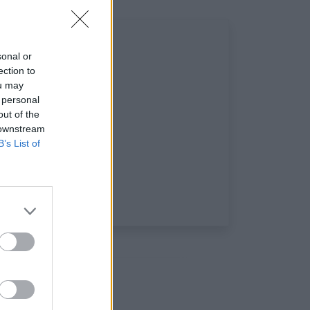
sonal or
ection to
ou may
 personal
out of the
 downstream
B’s List of
aux: