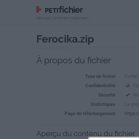
Hébergeur de fichiers indépendant
Ferocika.zip
À propos du fichier
Type de fichier
Fichier
Confidentialité
Fi
Sécurité
Ne
Statistiques
La prés
Page de téléchargement
https:/
Aperçu du contenu du fichier