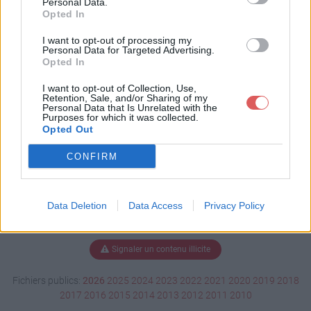
Personal Data.
Opted In
I want to opt-out of processing my
Personal Data for Targeted Advertising.
Télécharger Sans titre-1.psd
Opted In
I want to opt-out of Collection, Use,
Retention, Sale, and/or Sharing of my
Télécharger le fichier (1.7 Mo)
Personal Data that Is Unrelated with the
Purposes for which it was collected.
Opted Out
CONFIRM
Data Deletion
Data Access
Privacy Policy
Signaler un contenu illicite
Fichiers publics:
2026
2025
2024
2023
2022
2021
2020
2019
2018
2017
2016
2015
2014
2013
2012
2011
2010