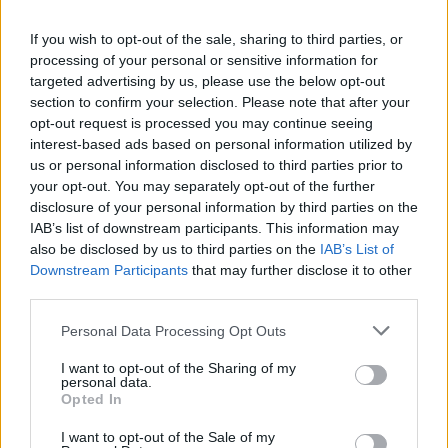
La présente page de téléchargement a été vue 715 fois depuis
If you wish to opt-out of the sale, sharing to third parties, or
l'envoi du fichier
processing of your personal or sensitive information for
Page de téléchargement
targeted advertising by us, please use the below opt-out
https://www.petit-fichier.fr/2017/12/02/sans-titre-1/
Copier
section to confirm your selection. Please note that after your
opt-out request is processed you may continue seeing
interest-based ads based on personal information utilized by
Partager le fichier Sans titre-
us or personal information disclosed to third parties prior to
your opt-out. You may separately opt-out of the further
1.psd sur le Web et les réseaux
disclosure of your personal information by third parties on the
sociaux:
IAB’s list of downstream participants. This information may
also be disclosed by us to third parties on the
IAB’s List of
Downstream Participants
that may further disclose it to other
third parties.
Personal Data Processing Opt Outs
I want to opt-out of the Sharing of my
personal data.
Télécharger le fichier Sans titre-1.
Opted In
psd
I want to opt-out of the Sale of my