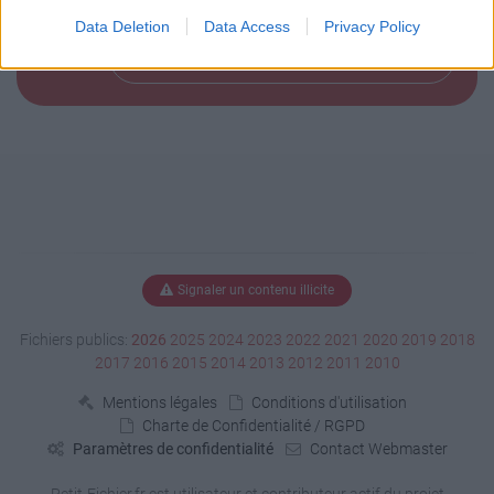
Data Deletion
Data Access
Privacy Policy
Télécharger le fichier (36 Ko)
Signaler un contenu illicite
Fichiers publics:
2026
2025
2024
2023
2022
2021
2020
2019
2018
2017
2016
2015
2014
2013
2012
2011
2010
Mentions légales
Conditions d'utilisation
Charte de Confidentialité / RGPD
Paramètres de confidentialité
Contact Webmaster