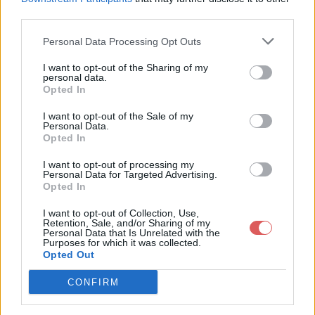
third parties.
Personal Data Processing Opt Outs
I want to opt-out of the Sharing of my
personal data.
Partager le fichier fr_FR.lang sur
Opted In
le Web et les réseaux sociaux:
I want to opt-out of the Sale of my
Personal Data.
Opted In
I want to opt-out of processing my
Personal Data for Targeted Advertising.
Opted In
I want to opt-out of Collection, Use,
Retention, Sale, and/or Sharing of my
Personal Data that Is Unrelated with the
Télécharger le fichier fr_FR.lang
Purposes for which it was collected.
Opted Out
CONFIRM
Télécharger fr_FR.lang